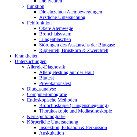
Die Pleuren
Funktion
Die einzelnen Atembewegungen
Ärztliche Untersuchung
Fehlfunktion
Obere Atemwege
Bronchialsystem
Lungenbläschen
Störungen des Austauschs der Blutgase
Rippenfell, Brustkorb & Zwerchfell
Krankheiten
Untersuchungen
Allergie-Diagnostik
Allergietestung auf der Haut
Bluttest
Provokationstest
Blutgasanalyse
Computertomografie
Endoskopische Methoden
Bronchoskopie (Lungenspiegelung)
Thorakoskopie und Mediastinoskopie
Kernspintomografie
Körperliche Untersuchung
Inspektion, Palpation & Perkussion
Auskultation