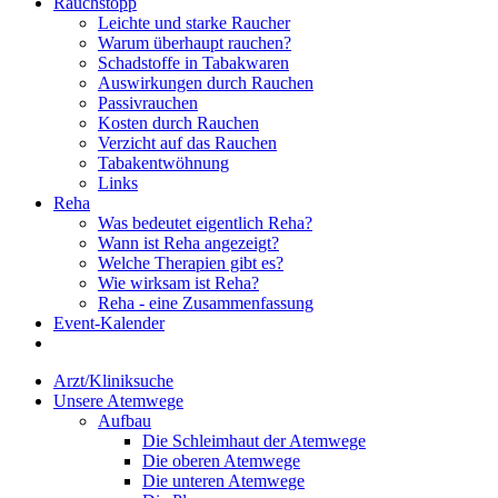
Rauchstopp
Leichte und starke Raucher
Warum überhaupt rauchen?
Schadstoffe in Tabakwaren
Auswirkungen durch Rauchen
Passivrauchen
Kosten durch Rauchen
Verzicht auf das Rauchen
Tabakentwöhnung
Links
Reha
Was bedeutet eigentlich Reha?
Wann ist Reha angezeigt?
Welche Therapien gibt es?
Wie wirksam ist Reha?
Reha - eine Zusammenfassung
Event-Kalender
Arzt/Kliniksuche
Unsere Atemwege
Aufbau
Die Schleimhaut der Atemwege
Die oberen Atemwege
Die unteren Atemwege