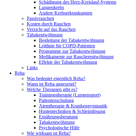
Schädigung des Herz-Kreislauf-Systems
Lungenkrebs
Andere Krebserkrankungen
Passivrauchen
Kosten durch Rauchen
Verzicht auf das Rauchen
Tabakentwöhnung
Begleitung der Tabakentwöhnung
Leitlinie für COPD-Patienten
Programme zur Tabakentwöhnung
Medikamente zur Raucherentwöhnung
Effekte der Tabakentwöhnung
Links
Reha
Was bedeutet eigentlich Reha?
Wann ist Reha angezeigt?
Welche Therapien gibt es?
Trainingstherapie (Lungensport)
Patientenschulung
Atemtherapie & Krankengymnastik
Hustentechniken & Schleimlösung
Ernährungsberatung
Tabakentwöhnung
Psychologische Hilfe
Wie wirksam ist Reha?