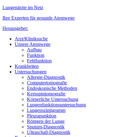
Lungenärzte im Netz
Ihre Experten für gesunde Atemwege
Herausgeber:
Arzt/Kliniksuche
Unsere Atemwege
Aufbau
Funktion
Fehlfunktion
Krankheiten
Untersuchungen
Allergie-Diagnostik
Computertomografie
Endoskopische Methoden
Kernspintomografie
Körperliche Untersuchung
Lungenfunktionsuntersuchung
Lungenszintigramm
Pleurapunktion
Röntgen der Lunge
Sputum-Diagnostik
Ultraschall-Diagnostik