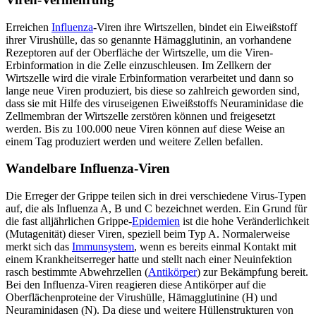
Erreichen
Influenza
-Viren ihre Wirtszellen, bindet ein Eiweißstoff
ihrer Virushülle, das so genannte Hämagglutinin, an vorhandene
Rezeptoren auf der Oberfläche der Wirtszelle, um die Viren-
Erbinformation in die Zelle einzuschleusen. Im Zellkern der
Wirtszelle wird die virale Erbinformation verarbeitet und dann so
lange neue Viren produziert, bis diese so zahlreich geworden sind,
dass sie mit Hilfe des viruseigenen Eiweißstoffs Neuraminidase die
Zellmembran der Wirtszelle zerstören können und freigesetzt
werden. Bis zu 100.000 neue Viren können auf diese Weise an
einem Tag produziert werden und weitere Zellen befallen.
Wandelbare Influenza-Viren
Die Erreger der Grippe teilen sich in drei verschiedene Virus-Typen
auf, die als Influenza A, B und C bezeichnet werden. Ein Grund für
die fast alljährlichen Grippe-
Epidemien
ist die hohe Veränderlichkeit
(Mutagenität) dieser Viren, speziell beim Typ A. Normalerweise
merkt sich das
Immunsystem
, wenn es bereits einmal Kontakt mit
einem Krankheitserreger hatte und stellt nach einer Neuinfektion
rasch bestimmte Abwehrzellen (
Antikörper
) zur Bekämpfung bereit.
Bei den Influenza-Viren reagieren diese Antikörper auf die
Oberflächenproteine der Virushülle, Hämagglutinine (H) und
Neuraminidasen (N). Da diese und weitere Hüllenstrukturen von