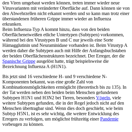
den Viren umgebaut werden können, treten immer wieder neue
Virusvarianten mit veränderter Oberfläche auf. Dann können sie von
den Abwehrzellen nicht erkannt werden und so kann man trotz einer
überstandenen früheren Grippe immer wieder an Influenza
erkranken.
Beim Influenza-Typ A kommt hinzu, dass von den beiden
Oberflächeneiweißen etliche Untertypen (Subtypen) vorkommen,
während bei den Virustypen B und C nur jeweils eine Sorte
Hämagglutinin und Neuraminidase vorhanden ist. Beim Virustyp A
werden daher die Subtypen auch mit Hilfe der Anfangsbuchstaben
der beiden Oberflächenstrukturen bezeichnet. Der Erreger, der die
Spanische Grippe
ausgelöst hatte, trägt beispielsweise die
Bezeichnung Influenza A (H1N1).
Bis jetzt sind 16 verschiedene H- und 9 verschiedene N-
Komponenten bekannt, was eine große Zahl von
Kombinationsmöglichkeiten ermöglicht (theoretisch bis zu 135). In
der Tat werden neben den beiden beim Menschen gefundenen
Subtypen H1N1 und H3N2 bei Tieren, besonders
Vögeln
, viele
weitere Subtypen gefunden, die in der Regel jedoch nicht auf den
Menschen übertragbar sind. Wenn dies doch geschieht, wie beim
Subtyp H5N1, ist es sehr wichtig, die weitere Entwicklung des
Erregers zu verfolgen, um möglichst frühzeitig einer
Pandemie
vorbeugen zu können.