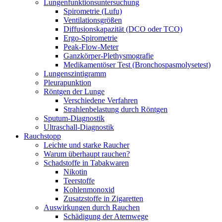
Lungenfunktionsuntersuchung
Spirometrie (Lufu)
Ventilationsgrößen
Diffusionskapazität (DCO oder TCO)
Ergo-Spirometrie
Peak-Flow-Meter
Ganzkörper-Plethysmografie
Medikamentöser Test (Bronchospasmolysetest)
Lungenszintigramm
Pleurapunktion
Röntgen der Lunge
Verschiedene Verfahren
Strahlenbelastung durch Röntgen
Sputum-Diagnostik
Ultraschall-Diagnostik
Rauchstopp
Leichte und starke Raucher
Warum überhaupt rauchen?
Schadstoffe in Tabakwaren
Nikotin
Teerstoffe
Kohlenmonoxid
Zusatzstoffe in Zigaretten
Auswirkungen durch Rauchen
Schädigung der Atemwege