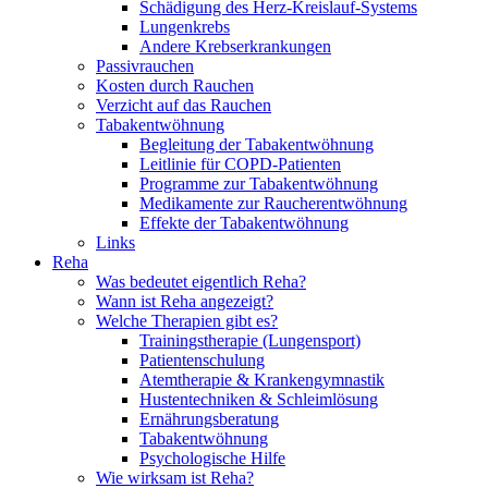
Schädigung des Herz-Kreislauf-Systems
Lungenkrebs
Andere Krebserkrankungen
Passivrauchen
Kosten durch Rauchen
Verzicht auf das Rauchen
Tabakentwöhnung
Begleitung der Tabakentwöhnung
Leitlinie für COPD-Patienten
Programme zur Tabakentwöhnung
Medikamente zur Raucherentwöhnung
Effekte der Tabakentwöhnung
Links
Reha
Was bedeutet eigentlich Reha?
Wann ist Reha angezeigt?
Welche Therapien gibt es?
Trainingstherapie (Lungensport)
Patientenschulung
Atemtherapie & Krankengymnastik
Hustentechniken & Schleimlösung
Ernährungsberatung
Tabakentwöhnung
Psychologische Hilfe
Wie wirksam ist Reha?