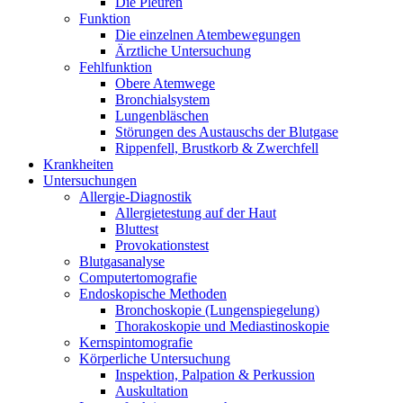
Die Pleuren
Funktion
Die einzelnen Atembewegungen
Ärztliche Untersuchung
Fehlfunktion
Obere Atemwege
Bronchialsystem
Lungenbläschen
Störungen des Austauschs der Blutgase
Rippenfell, Brustkorb & Zwerchfell
Krankheiten
Untersuchungen
Allergie-Diagnostik
Allergietestung auf der Haut
Bluttest
Provokationstest
Blutgasanalyse
Computertomografie
Endoskopische Methoden
Bronchoskopie (Lungenspiegelung)
Thorakoskopie und Mediastinoskopie
Kernspintomografie
Körperliche Untersuchung
Inspektion, Palpation & Perkussion
Auskultation