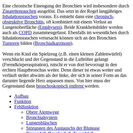
Eine chronische Einengung der Bronchien wird insbesondere durch
Zigarettenrauchen
ausgelöst. Das setzt in der Regel langjähriges
Inhalationsrauchen
voraus. Es entsteht dann eine
chronisch-
obstruktive Bronchitis
, oft kombiniert mit einem Verlust an
Lungenoberfläche (
Emphysem
). Beide Krankheitsbilder werden
auch als
COPD
zusammengefasst. Ebenfalls im wesentlichen durch
Inhalationsrauchen verursacht können sich an den Bronchien
Tumoren
bilden (
Bronchialkarzinom
).
Wenn ein Kind ein Spielzeug (z.B. einen kleinen Zahlenwürfel)
verschluckt und der Gegenstand in die Luftröhre gelangt
(Fremdkörperaspiration), rutscht er von dort bevorzugt in den
rechten Hauptbronchus weiter. Denn dieser ist etwas weiter und
verläuft steiler abwärts als der linke, der sich in seiner Form an das
darunter liegende Herz anpassen muss. Von hier muss der
Gegenstand dann
bronchoskopisch entfernt
werden.
Aufbau
Funktion
Fehlfunktion
Obere Atemwege
Bronchialsystem
Lungenbläschen
Störungen des Austauschs der Blutgase