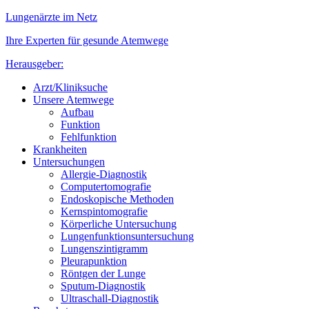
Lungenärzte im Netz
Ihre Experten für gesunde Atemwege
Herausgeber:
Arzt/Kliniksuche
Unsere Atemwege
Aufbau
Funktion
Fehlfunktion
Krankheiten
Untersuchungen
Allergie-Diagnostik
Computertomografie
Endoskopische Methoden
Kernspintomografie
Körperliche Untersuchung
Lungenfunktionsuntersuchung
Lungenszintigramm
Pleurapunktion
Röntgen der Lunge
Sputum-Diagnostik
Ultraschall-Diagnostik