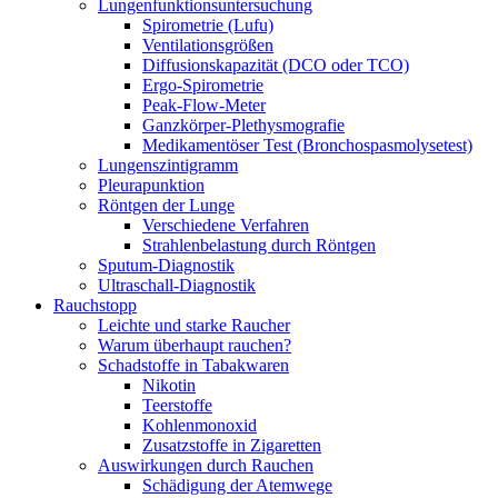
Lungenfunktionsuntersuchung
Spirometrie (Lufu)
Ventilationsgrößen
Diffusionskapazität (DCO oder TCO)
Ergo-Spirometrie
Peak-Flow-Meter
Ganzkörper-Plethysmografie
Medikamentöser Test (Bronchospasmolysetest)
Lungenszintigramm
Pleurapunktion
Röntgen der Lunge
Verschiedene Verfahren
Strahlenbelastung durch Röntgen
Sputum-Diagnostik
Ultraschall-Diagnostik
Rauchstopp
Leichte und starke Raucher
Warum überhaupt rauchen?
Schadstoffe in Tabakwaren
Nikotin
Teerstoffe
Kohlenmonoxid
Zusatzstoffe in Zigaretten
Auswirkungen durch Rauchen
Schädigung der Atemwege