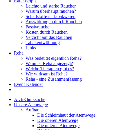
Rauchstopp
Leichte und starke Raucher
Warum überhaupt rauchen?
Schadstoffe in Tabakwaren
Auswirkungen durch Rauchen
Passivrauchen
Kosten durch Rauchen
Verzicht auf das Rauchen
Tabakentwöhnung
Links
Reha
Was bedeutet eigentlich Reha?
Wann ist Reha angezeigt?
Welche Therapien gibt es?
Wie wirksam ist Reha?
Reha - eine Zusammenfassung
Event-Kalender
Arzt/Kliniksuche
Unsere Atemwege
Aufbau
Die Schleimhaut der Atemwege
Die oberen Atemwege
Die unteren Atemwege