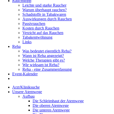
Rauchstopp
Leichte und starke Raucher
Warum überhaupt rauchen?
Schadstoffe in Tabakwaren
Auswirkungen durch Rauchen
Passivrauchen
Kosten durch Rauchen
Verzicht auf das Rauchen
Tabakentwöhnung
Links
Reha
Was bedeutet eigentlich Reha?
Wann ist Reha angezeigt?
Welche Therapien gibt es?
Wie wirksam ist Reha?
Reha - eine Zusammenfassung
Event-Kalender
Arzt/Kliniksuche
Unsere Atemwege
Aufbau
Die Schleimhaut der Atemwege
Die oberen Atemwege
Die unteren Atemwege