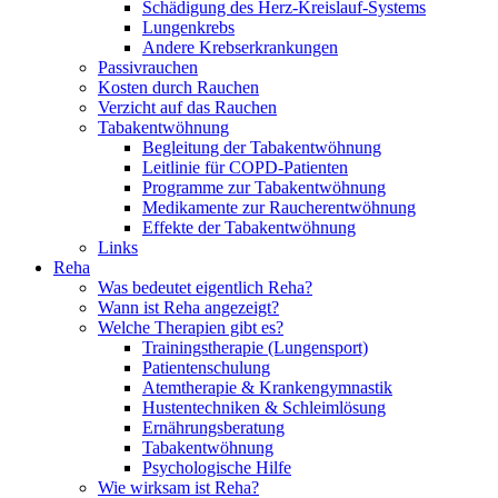
Schädigung des Herz-Kreislauf-Systems
Lungenkrebs
Andere Krebserkrankungen
Passivrauchen
Kosten durch Rauchen
Verzicht auf das Rauchen
Tabakentwöhnung
Begleitung der Tabakentwöhnung
Leitlinie für COPD-Patienten
Programme zur Tabakentwöhnung
Medikamente zur Raucherentwöhnung
Effekte der Tabakentwöhnung
Links
Reha
Was bedeutet eigentlich Reha?
Wann ist Reha angezeigt?
Welche Therapien gibt es?
Trainingstherapie (Lungensport)
Patientenschulung
Atemtherapie & Krankengymnastik
Hustentechniken & Schleimlösung
Ernährungsberatung
Tabakentwöhnung
Psychologische Hilfe
Wie wirksam ist Reha?