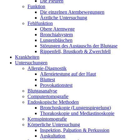
Die Pleuren
Funktion
Die einzelnen Atembewegungen
Ärztliche Untersuchung
Fehlfunktion
Obere Atemwege
Bronchialsystem
Lungenbläschen
Störungen des Austauschs der Blutgase
Rippenfell, Brustkorb & Zwerchfell
Krankheiten
Untersuchungen
Allergie-Diagnostik
Allergietestung auf der Haut
Bluttest
Provokationstest
Blutgasanalyse
Computertomografie
Endoskopische Methoden
Bronchoskopie (Lungenspiegelung)
Thorakoskopie und Mediastinoskopie
Kernspintomografie
Körperliche Untersuchung
Inspektion, Palpation & Perkussion
Auskultation