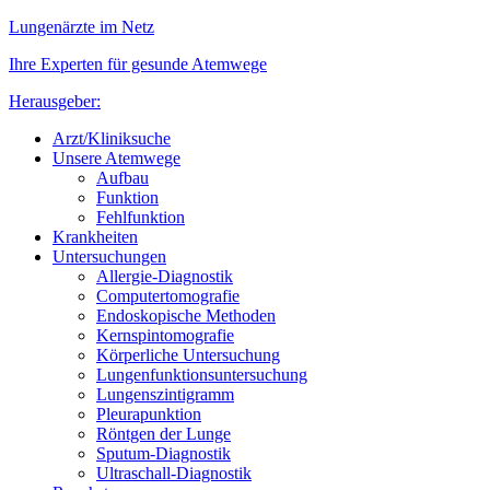
Lungenärzte im Netz
Ihre Experten für gesunde Atemwege
Herausgeber:
Arzt/Kliniksuche
Unsere Atemwege
Aufbau
Funktion
Fehlfunktion
Krankheiten
Untersuchungen
Allergie-Diagnostik
Computertomografie
Endoskopische Methoden
Kernspintomografie
Körperliche Untersuchung
Lungenfunktionsuntersuchung
Lungenszintigramm
Pleurapunktion
Röntgen der Lunge
Sputum-Diagnostik
Ultraschall-Diagnostik