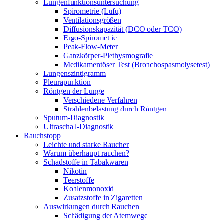
Lungenfunktionsuntersuchung
Spirometrie (Lufu)
Ventilationsgrößen
Diffusionskapazität (DCO oder TCO)
Ergo-Spirometrie
Peak-Flow-Meter
Ganzkörper-Plethysmografie
Medikamentöser Test (Bronchospasmolysetest)
Lungenszintigramm
Pleurapunktion
Röntgen der Lunge
Verschiedene Verfahren
Strahlenbelastung durch Röntgen
Sputum-Diagnostik
Ultraschall-Diagnostik
Rauchstopp
Leichte und starke Raucher
Warum überhaupt rauchen?
Schadstoffe in Tabakwaren
Nikotin
Teerstoffe
Kohlenmonoxid
Zusatzstoffe in Zigaretten
Auswirkungen durch Rauchen
Schädigung der Atemwege