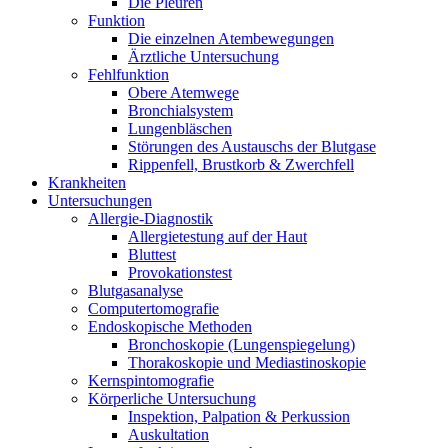
Die Pleuren
Funktion
Die einzelnen Atembewegungen
Ärztliche Untersuchung
Fehlfunktion
Obere Atemwege
Bronchialsystem
Lungenbläschen
Störungen des Austauschs der Blutgase
Rippenfell, Brustkorb & Zwerchfell
Krankheiten
Untersuchungen
Allergie-Diagnostik
Allergietestung auf der Haut
Bluttest
Provokationstest
Blutgasanalyse
Computertomografie
Endoskopische Methoden
Bronchoskopie (Lungenspiegelung)
Thorakoskopie und Mediastinoskopie
Kernspintomografie
Körperliche Untersuchung
Inspektion, Palpation & Perkussion
Auskultation