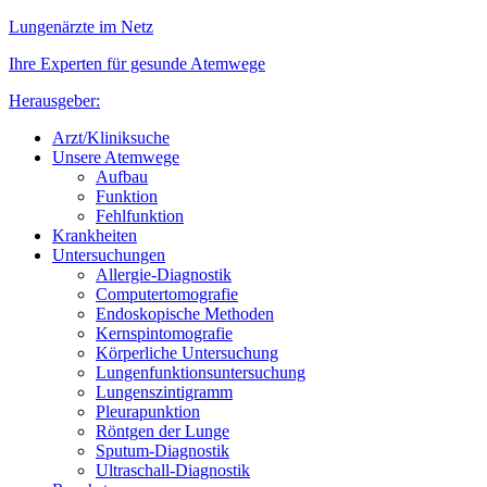
Lungenärzte im Netz
Ihre Experten für gesunde Atemwege
Herausgeber:
Arzt/Kliniksuche
Unsere Atemwege
Aufbau
Funktion
Fehlfunktion
Krankheiten
Untersuchungen
Allergie-Diagnostik
Computertomografie
Endoskopische Methoden
Kernspintomografie
Körperliche Untersuchung
Lungenfunktionsuntersuchung
Lungenszintigramm
Pleurapunktion
Röntgen der Lunge
Sputum-Diagnostik
Ultraschall-Diagnostik