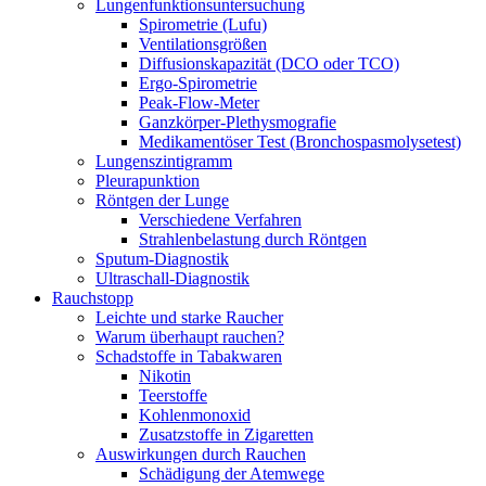
Lungenfunktionsuntersuchung
Spirometrie (Lufu)
Ventilationsgrößen
Diffusionskapazität (DCO oder TCO)
Ergo-Spirometrie
Peak-Flow-Meter
Ganzkörper-Plethysmografie
Medikamentöser Test (Bronchospasmolysetest)
Lungenszintigramm
Pleurapunktion
Röntgen der Lunge
Verschiedene Verfahren
Strahlenbelastung durch Röntgen
Sputum-Diagnostik
Ultraschall-Diagnostik
Rauchstopp
Leichte und starke Raucher
Warum überhaupt rauchen?
Schadstoffe in Tabakwaren
Nikotin
Teerstoffe
Kohlenmonoxid
Zusatzstoffe in Zigaretten
Auswirkungen durch Rauchen
Schädigung der Atemwege