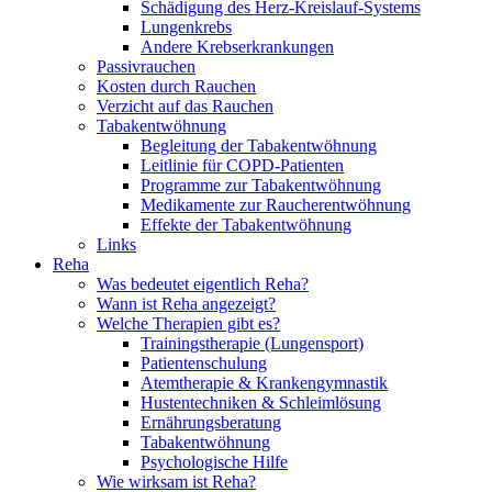
Schädigung des Herz-Kreislauf-Systems
Lungenkrebs
Andere Krebserkrankungen
Passivrauchen
Kosten durch Rauchen
Verzicht auf das Rauchen
Tabakentwöhnung
Begleitung der Tabakentwöhnung
Leitlinie für COPD-Patienten
Programme zur Tabakentwöhnung
Medikamente zur Raucherentwöhnung
Effekte der Tabakentwöhnung
Links
Reha
Was bedeutet eigentlich Reha?
Wann ist Reha angezeigt?
Welche Therapien gibt es?
Trainingstherapie (Lungensport)
Patientenschulung
Atemtherapie & Krankengymnastik
Hustentechniken & Schleimlösung
Ernährungsberatung
Tabakentwöhnung
Psychologische Hilfe
Wie wirksam ist Reha?