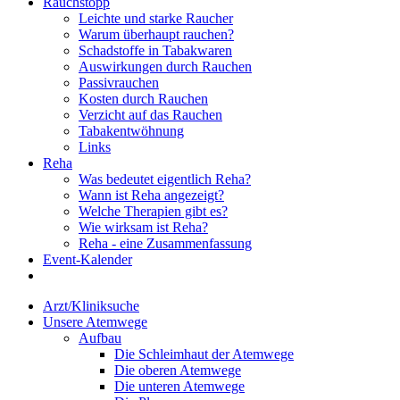
Rauchstopp
Leichte und starke Raucher
Warum überhaupt rauchen?
Schadstoffe in Tabakwaren
Auswirkungen durch Rauchen
Passivrauchen
Kosten durch Rauchen
Verzicht auf das Rauchen
Tabakentwöhnung
Links
Reha
Was bedeutet eigentlich Reha?
Wann ist Reha angezeigt?
Welche Therapien gibt es?
Wie wirksam ist Reha?
Reha - eine Zusammenfassung
Event-Kalender
Arzt/Kliniksuche
Unsere Atemwege
Aufbau
Die Schleimhaut der Atemwege
Die oberen Atemwege
Die unteren Atemwege