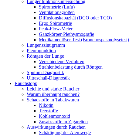
Lungenfunktionsuntersuchung
Spirometrie (Lufu)
Ventilationsgrößen
Diffusionskapazität (DCO oder TCO)
Ergo-Spirometrie
Peak-Flow-Meter
Ganzkörper-Plethysmografie
Medikamentöser Test (Bronchospasmolysetest)
Lungenszintigramm
Pleurapunktion
Röntgen der Lunge
Verschiedene Verfahren
Strahlenbelastung durch Röntgen
Sputum-Diagnostik
Ultraschall-Diagnostik
Rauchstopp
Leichte und starke Raucher
Warum überhaupt rauchen?
Schadstoffe in Tabakwaren
Nikotin
Teerstoffe
Kohlenmonoxid
Zusatzstoffe in Zigaretten
Auswirkungen durch Rauchen
Schädigung der Atemwege