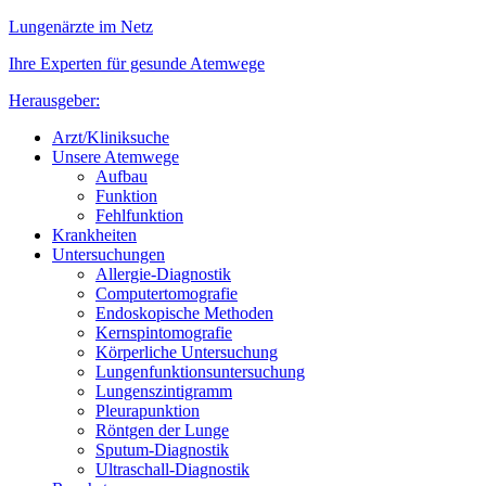
Lungenärzte im Netz
Ihre Experten für gesunde Atemwege
Herausgeber:
Arzt/Kliniksuche
Unsere Atemwege
Aufbau
Funktion
Fehlfunktion
Krankheiten
Untersuchungen
Allergie-Diagnostik
Computertomografie
Endoskopische Methoden
Kernspintomografie
Körperliche Untersuchung
Lungenfunktionsuntersuchung
Lungenszintigramm
Pleurapunktion
Röntgen der Lunge
Sputum-Diagnostik
Ultraschall-Diagnostik