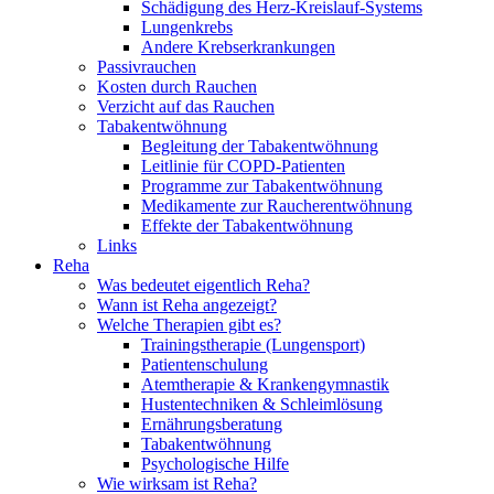
Schädigung des Herz-Kreislauf-Systems
Lungenkrebs
Andere Krebserkrankungen
Passivrauchen
Kosten durch Rauchen
Verzicht auf das Rauchen
Tabakentwöhnung
Begleitung der Tabakentwöhnung
Leitlinie für COPD-Patienten
Programme zur Tabakentwöhnung
Medikamente zur Raucherentwöhnung
Effekte der Tabakentwöhnung
Links
Reha
Was bedeutet eigentlich Reha?
Wann ist Reha angezeigt?
Welche Therapien gibt es?
Trainingstherapie (Lungensport)
Patientenschulung
Atemtherapie & Krankengymnastik
Hustentechniken & Schleimlösung
Ernährungsberatung
Tabakentwöhnung
Psychologische Hilfe
Wie wirksam ist Reha?