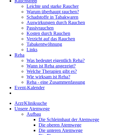
Rauchstopp
Leichte und starke Raucher
Warum überhaupt rauchen?
Schadstoffe in Tabakwaren
Auswirkungen durch Rauchen
Passivrauchen
Kosten durch Rauchen
Verzicht auf das Rauchen
Tabakentwöhnung
Links
Reha
Was bedeutet eigentlich Reha?
Wann ist Reha angezeigt?
Welche Therapien gibt es?
Wie wirksam ist Reha?
Reha - eine Zusammenfassung
Event-Kalender
Arzt/Kliniksuche
Unsere Atemwege
Aufbau
Die Schleimhaut der Atemwege
Die oberen Atemwege
Die unteren Atemwege