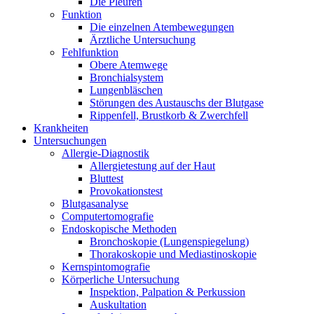
Die Pleuren
Funktion
Die einzelnen Atembewegungen
Ärztliche Untersuchung
Fehlfunktion
Obere Atemwege
Bronchialsystem
Lungenbläschen
Störungen des Austauschs der Blutgase
Rippenfell, Brustkorb & Zwerchfell
Krankheiten
Untersuchungen
Allergie-Diagnostik
Allergietestung auf der Haut
Bluttest
Provokationstest
Blutgasanalyse
Computertomografie
Endoskopische Methoden
Bronchoskopie (Lungenspiegelung)
Thorakoskopie und Mediastinoskopie
Kernspintomografie
Körperliche Untersuchung
Inspektion, Palpation & Perkussion
Auskultation