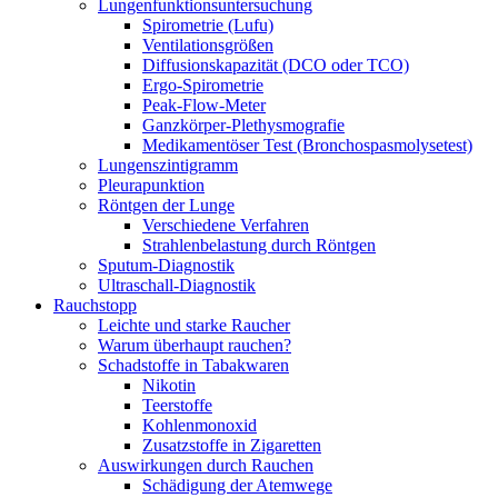
Lungenfunktionsuntersuchung
Spirometrie (Lufu)
Ventilationsgrößen
Diffusionskapazität (DCO oder TCO)
Ergo-Spirometrie
Peak-Flow-Meter
Ganzkörper-Plethysmografie
Medikamentöser Test (Bronchospasmolysetest)
Lungenszintigramm
Pleurapunktion
Röntgen der Lunge
Verschiedene Verfahren
Strahlenbelastung durch Röntgen
Sputum-Diagnostik
Ultraschall-Diagnostik
Rauchstopp
Leichte und starke Raucher
Warum überhaupt rauchen?
Schadstoffe in Tabakwaren
Nikotin
Teerstoffe
Kohlenmonoxid
Zusatzstoffe in Zigaretten
Auswirkungen durch Rauchen
Schädigung der Atemwege