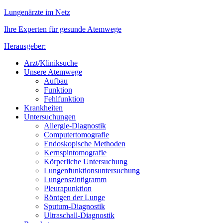
Lungenärzte im Netz
Ihre Experten für gesunde Atemwege
Herausgeber:
Arzt/Kliniksuche
Unsere Atemwege
Aufbau
Funktion
Fehlfunktion
Krankheiten
Untersuchungen
Allergie-Diagnostik
Computertomografie
Endoskopische Methoden
Kernspintomografie
Körperliche Untersuchung
Lungenfunktionsuntersuchung
Lungenszintigramm
Pleurapunktion
Röntgen der Lunge
Sputum-Diagnostik
Ultraschall-Diagnostik