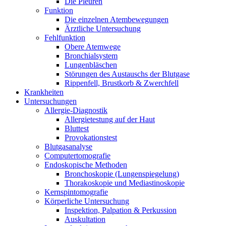
Die Pleuren
Funktion
Die einzelnen Atembewegungen
Ärztliche Untersuchung
Fehlfunktion
Obere Atemwege
Bronchialsystem
Lungenbläschen
Störungen des Austauschs der Blutgase
Rippenfell, Brustkorb & Zwerchfell
Krankheiten
Untersuchungen
Allergie-Diagnostik
Allergietestung auf der Haut
Bluttest
Provokationstest
Blutgasanalyse
Computertomografie
Endoskopische Methoden
Bronchoskopie (Lungenspiegelung)
Thorakoskopie und Mediastinoskopie
Kernspintomografie
Körperliche Untersuchung
Inspektion, Palpation & Perkussion
Auskultation