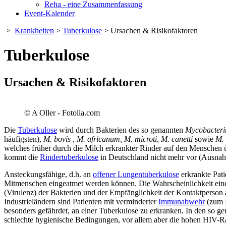
Reha - eine Zusammenfassung
Event-Kalender
>
Krankheiten
>
Tuberkulose
> Ursachen & Risikofaktoren
Tuberkulose
Ursachen & Risikofaktoren
© A Oller - Fotolia.com
Die
Tuberkulose
wird durch Bakterien des so genannten
Mycobacteri
häufigsten),
M. bovis , M. africanum, M. microti, M. canetti
sowie
M. 
welches früher durch die Milch erkrankter Rinder auf den Menschen ü
kommt die
Rindertuberkulose
in Deutschland nicht mehr vor (Ausnah
Ansteckungsfähige, d.h. an
offener Lungentuberkulose
erkrankte Pat
Mitmenschen eingeatmet werden können. Die Wahrscheinlichkeit einer
(Virulenz) der Bakterien und der Empfänglichkeit der Kontaktperson 
Industrieländern sind Patienten mit verminderter
Immunabwehr
(zum B
besonders gefährdet, an einer Tuberkulose zu erkranken. In den so g
schlechte hygienische Bedingungen, vor allem aber die hohen HIV-Ra