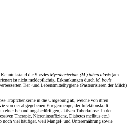
Kenntnisstand die Spezies
Mycobacterium (M.) tuberculosis
(am
erienart ist nicht meldepflichtig. Erkrankungen durch
M. bovis
,
rbesserten Tier -und Lebensmittelhygiene (Pasteurisieren der Milch)
tiöse Tröpfchenkerne in die Umgebung ab, welche von ihren
wie von der abgegebenen Erregermenge, der Infektionskraft
an einer behandlungsbedürftigen, aktiven Tuberkulose. In den
iven Therapie, Niereninsuffizienz, Diabetes mellitus etc.)
lb noch viel häufiger, weil Mangel- und Unterernährung sowie