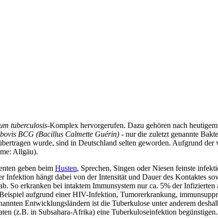
um tuberculosis
-Komplex hervorgerufen. Dazu gehören nach heutigem 
bovis BCG (Bacillus Calmette Guérin)
- nur die zuletzt genannte Bakt
bertragen wurde, sind in Deutschland selten geworden. Aufgrund der ve
me: Allgäu).
ienten geben beim
Husten
, Sprechen, Singen oder Niesen feinste infek
 Infektion hängt dabei von der Intensität und Dauer des Kontaktes so
ab. So erkranken bei intaktem Immunsystem nur ca. 5% der Infizierten 
eispiel aufgrund einer HIV-Infektion, Tumorerkrankung, immunsuppress
enannten Entwicklungsländern ist die Tuberkulose unter anderem desha
ten (z.B. in Subsahara-Afrika) eine Tuberkuloseinfektion begünstigen.