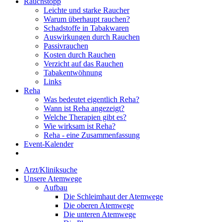
Rauchstopp
Leichte und starke Raucher
Warum überhaupt rauchen?
Schadstoffe in Tabakwaren
Auswirkungen durch Rauchen
Passivrauchen
Kosten durch Rauchen
Verzicht auf das Rauchen
Tabakentwöhnung
Links
Reha
Was bedeutet eigentlich Reha?
Wann ist Reha angezeigt?
Welche Therapien gibt es?
Wie wirksam ist Reha?
Reha - eine Zusammenfassung
Event-Kalender
Arzt/Kliniksuche
Unsere Atemwege
Aufbau
Die Schleimhaut der Atemwege
Die oberen Atemwege
Die unteren Atemwege