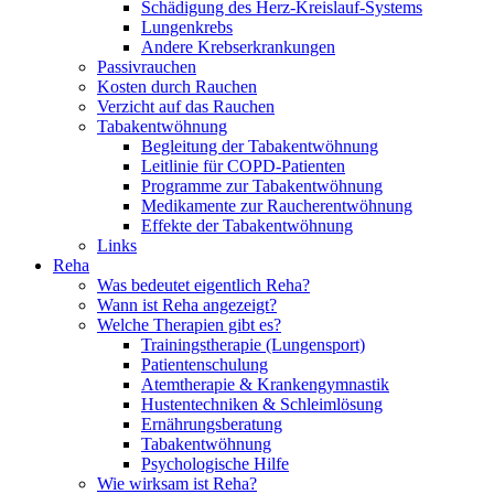
Schädigung des Herz-Kreislauf-Systems
Lungenkrebs
Andere Krebserkrankungen
Passivrauchen
Kosten durch Rauchen
Verzicht auf das Rauchen
Tabakentwöhnung
Begleitung der Tabakentwöhnung
Leitlinie für COPD-Patienten
Programme zur Tabakentwöhnung
Medikamente zur Raucherentwöhnung
Effekte der Tabakentwöhnung
Links
Reha
Was bedeutet eigentlich Reha?
Wann ist Reha angezeigt?
Welche Therapien gibt es?
Trainingstherapie (Lungensport)
Patientenschulung
Atemtherapie & Krankengymnastik
Hustentechniken & Schleimlösung
Ernährungsberatung
Tabakentwöhnung
Psychologische Hilfe
Wie wirksam ist Reha?