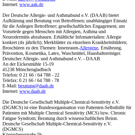
Internet:
www.aak.de
Der Deutsche Allergie- und Asthmabund e.V. (DAAB) bietet
Aufklärung und Beratung von Betroffenen; unabhängiger Einsatz
für die Anliegen Betroffener; gesellschaftliches Engagement, um
Vorurteile gegen Menschen mit Allergien, Asthma und
Neurodermitis abzubauen. Erhältliche Infomaterialien: Allergie
konkret (4x jährlich); Merkblätter zu einzelnen Krankheitsbildern;
Broschüren zu den Themen: Innenraum-
Allergene
, Ernährung,
Prävention, Kosmetika, Latex, Waschmittel, Haushaltsreiniger.
Deutscher Allergie- und Asthmabund e.V. - DAAB
An der Eickesmühle 15-19
41238 Mönchengladbach
Telefon: 0 21 66 / 64 788 - 22
Telefax: 0 21 66 / 64 788 - 78
E-Mail:
beratung@
daab.de
Internet:
www.daab.de
Die Deutsche Gesellschaft Multiple-Chemical-Sensitivity e.V.
(DGMCS) ist eine Bundesorganisation von Patienten-Selbsthilfe für
Patienten mit Multiple Chemical Sensitivity (MCS) bzw. Chronic
Fatigue Syndrom; Beratung durch wissenschaftlichen Beirat.
Deutsche Gesellschaft Multiple-Chemical-Sensitivity e.V.
(DGMCS)
Königsbergstraße 5b