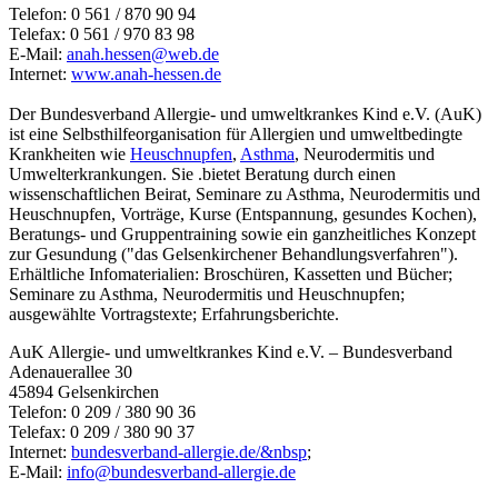
Telefon: 0 561 / 870 90 94
Telefax: 0 561 / 970 83 98
E-Mail:
anah.hessen@
web.de
Internet:
www.anah-hessen.de
Der Bundesverband Allergie- und umweltkrankes Kind e.V. (AuK)
ist eine Selbsthilfeorganisation für Allergien und umweltbedingte
Krankheiten wie
Heuschnupfen
,
Asthma
, Neurodermitis und
Umwelterkrankungen. Sie .bietet Beratung durch einen
wissenschaftlichen Beirat, Seminare zu Asthma, Neurodermitis und
Heuschnupfen, Vorträge, Kurse (Entspannung, gesundes Kochen),
Beratungs- und Gruppentraining sowie ein ganzheitliches Konzept
zur Gesundung ("das Gelsenkirchener Behandlungsverfahren").
Erhältliche Infomaterialien: Broschüren, Kassetten und Bücher;
Seminare zu Asthma, Neurodermitis und Heuschnupfen;
ausgewählte Vortragstexte; Erfahrungsberichte.
AuK Allergie- und umweltkrankes Kind e.V. – Bundesverband
Adenauerallee 30
45894 Gelsenkirchen
Telefon: 0 209 / 380 90 36
Telefax: 0 209 / 380 90 37
Internet:
bundesverband-allergie.de/&nbsp
;
E-Mail:
info@
bundesverband-allergie.de