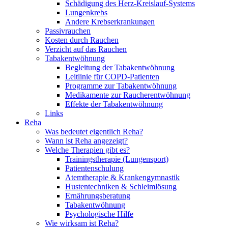
Schädigung des Herz-Kreislauf-Systems
Lungenkrebs
Andere Krebserkrankungen
Passivrauchen
Kosten durch Rauchen
Verzicht auf das Rauchen
Tabakentwöhnung
Begleitung der Tabakentwöhnung
Leitlinie für COPD-Patienten
Programme zur Tabakentwöhnung
Medikamente zur Raucherentwöhnung
Effekte der Tabakentwöhnung
Links
Reha
Was bedeutet eigentlich Reha?
Wann ist Reha angezeigt?
Welche Therapien gibt es?
Trainingstherapie (Lungensport)
Patientenschulung
Atemtherapie & Krankengymnastik
Hustentechniken & Schleimlösung
Ernährungsberatung
Tabakentwöhnung
Psychologische Hilfe
Wie wirksam ist Reha?