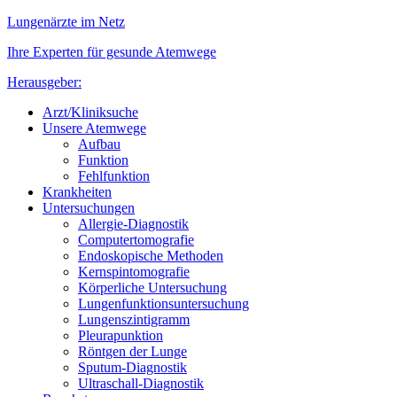
Lungenärzte im Netz
Ihre Experten für gesunde Atemwege
Herausgeber:
Arzt/Kliniksuche
Unsere Atemwege
Aufbau
Funktion
Fehlfunktion
Krankheiten
Untersuchungen
Allergie-Diagnostik
Computertomografie
Endoskopische Methoden
Kernspintomografie
Körperliche Untersuchung
Lungenfunktionsuntersuchung
Lungenszintigramm
Pleurapunktion
Röntgen der Lunge
Sputum-Diagnostik
Ultraschall-Diagnostik