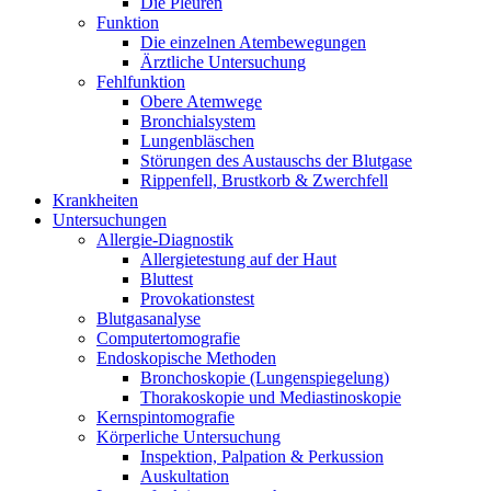
Die Pleuren
Funktion
Die einzelnen Atembewegungen
Ärztliche Untersuchung
Fehlfunktion
Obere Atemwege
Bronchialsystem
Lungenbläschen
Störungen des Austauschs der Blutgase
Rippenfell, Brustkorb & Zwerchfell
Krankheiten
Untersuchungen
Allergie-Diagnostik
Allergietestung auf der Haut
Bluttest
Provokationstest
Blutgasanalyse
Computertomografie
Endoskopische Methoden
Bronchoskopie (Lungenspiegelung)
Thorakoskopie und Mediastinoskopie
Kernspintomografie
Körperliche Untersuchung
Inspektion, Palpation & Perkussion
Auskultation