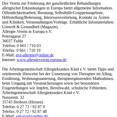
Der Verein zur Förderung der ganzheitlichen Behandlungen
allergischer Erkrankungen in Europa bietet allgemeine Information,
Öffentlichkeitsarbeit, Beratung, Selbsthilfe/Gruppenangebote,
Hilfestellung/Betreuung, Interessenvertretung, Kontakt zu Ärzten
und Kliniken, Veranstaltungen/Vorträge. Erhältliche Infomaterialien:
Umwelt & Gesundheit (Magazin).
Allergie-Verein in Europa e.V.
Petersgasse 27
36037 Fulda
Telefon: 0 661 / 710 03
Telefax: 0 661 / 710 19
E-Mail:
ave-allergie@
online.de
Internet:
www.allergieverein-europa.de
Die Arbeitsgemeinschaft Allergiekrankes Kind e.V. bietet Tipps und
orietierende Hinweise bei der Umsetzung von Therapien im Alltag,
Ernährung, Wohnungssanierung, therapieergänzenden Maßnahmen,
beim Umgang mit Verunsicherungen sowie bei besonderen
Fragestellungen wie Impfen, Berufswahl, schulische Fehlzeiten.
Arbeitsgemeinschaft Allergiekrankes Kind e.V.
Nassaustr. 32
35745 Herborn (Hessen)
Telefon: 0 27 72 / 92 87 0
Telefax: 0 27 72 / 92 87 48
E-Mail:
aak-ev@
t-online.de