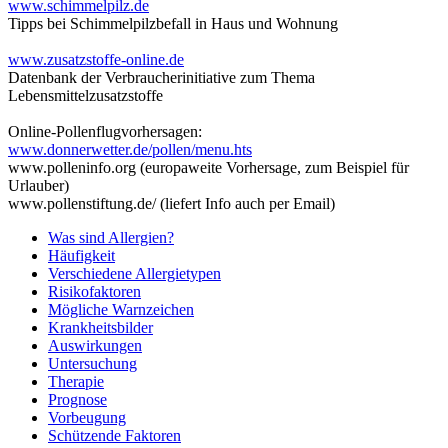
www.schimmelpilz.de
Tipps bei Schimmelpilzbefall in Haus und Wohnung
www.zusatzstoffe-online.de
Datenbank der Verbraucherinitiative zum Thema
Lebensmittelzusatzstoffe
Online-Pollenflugvorhersagen:
www.donnerwetter.de/pollen/menu.hts
www.polleninfo.org (europaweite Vorhersage, zum Beispiel für
Urlauber)
www.pollenstiftung.de/ (liefert Info auch per Email)
Was sind Allergien?
Häufigkeit
Verschiedene Allergietypen
Risikofaktoren
Mögliche Warnzeichen
Krankheitsbilder
Auswirkungen
Untersuchung
Therapie
Prognose
Vorbeugung
Schützende Faktoren