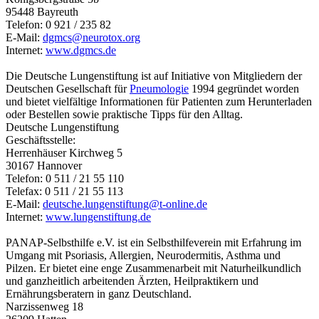
95448 Bayreuth
Telefon: 0 921 / 235 82
E-Mail:
dgmcs@
neurotox.org
Internet:
www.dgmcs.de
Die Deutsche Lungenstiftung ist auf Initiative von Mitgliedern der
Deutschen Gesellschaft für
Pneumologie
1994 gegründet worden
und bietet vielfältige Informationen für Patienten zum Herunterladen
oder Bestellen sowie praktische Tipps für den Alltag.
Deutsche Lungenstiftung
Geschäftsstelle:
Herrenhäuser Kirchweg 5
30167 Hannover
Telefon: 0 511 / 21 55 110
Telefax: 0 511 / 21 55 113
E-Mail:
deutsche.lungenstiftung@
t-online.de
Internet:
www.lungenstiftung.de
PANAP-Selbsthilfe e.V. ist ein Selbsthilfeverein mit Erfahrung im
Umgang mit Psoriasis, Allergien, Neurodermitis, Asthma und
Pilzen. Er bietet eine enge Zusammenarbeit mit Naturheilkundlich
und ganzheitlich arbeitenden Ärzten, Heilpraktikern und
Ernährungsberatern in ganz Deutschland.
Narzissenweg 18