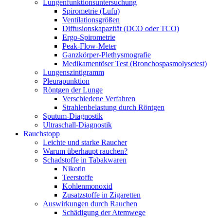
Lungenfunktionsuntersuchung
Spirometrie (Lufu)
Ventilationsgrößen
Diffusionskapazität (DCO oder TCO)
Ergo-Spirometrie
Peak-Flow-Meter
Ganzkörper-Plethysmografie
Medikamentöser Test (Bronchospasmolysetest)
Lungenszintigramm
Pleurapunktion
Röntgen der Lunge
Verschiedene Verfahren
Strahlenbelastung durch Röntgen
Sputum-Diagnostik
Ultraschall-Diagnostik
Rauchstopp
Leichte und starke Raucher
Warum überhaupt rauchen?
Schadstoffe in Tabakwaren
Nikotin
Teerstoffe
Kohlenmonoxid
Zusatzstoffe in Zigaretten
Auswirkungen durch Rauchen
Schädigung der Atemwege