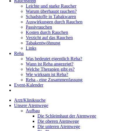
Rauchstopp
Leichte und starke Raucher
Warum überhaupt rauchen?
Schadstoffe in Tabakwaren
Auswirkungen durch Rauchen
Passivrauchen
Kosten durch Rauchen
Verzicht auf das Rauchen
Tabakentwöhnung
Links
Reha
Was bedeutet eigentlich Reha?
Wann ist Reha angezeigt?
Welche Therapien gibt es?
Wie wirksam ist Reha?
Reha - eine Zusammenfassung
Event-Kalender
Arzt/Kliniksuche
Unsere Atemwege
Aufbau
Die Schleimhaut der Atemwege
Die oberen Atemwege
Die unteren Atemwege