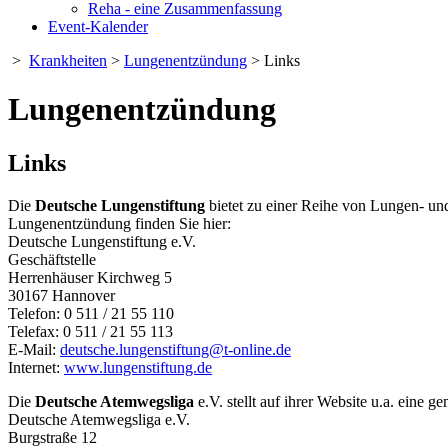
Reha - eine Zusammenfassung
Event-Kalender
>
Krankheiten
>
Lungenentzündung
> Links
Lungenentzündung
Links
Die
Deutsche Lungenstiftung
bietet zu einer Reihe von Lungen- u
Lungenentzündung finden Sie hier:
Deutsche Lungenstiftung e.V.
Geschäftstelle
Herrenhäuser Kirchweg 5
30167 Hannover
Telefon: 0 511 / 21 55 110
Telefax: 0 511 / 21 55 113
E-Mail:
deutsche.lungenstiftung@
t-online.de
Internet:
www.lungenstiftung.de
Die
Deutsche Atemwegsliga
e.V. stellt auf ihrer Website u.a. ein
Deutsche Atemwegsliga e.V.
Burgstraße 12