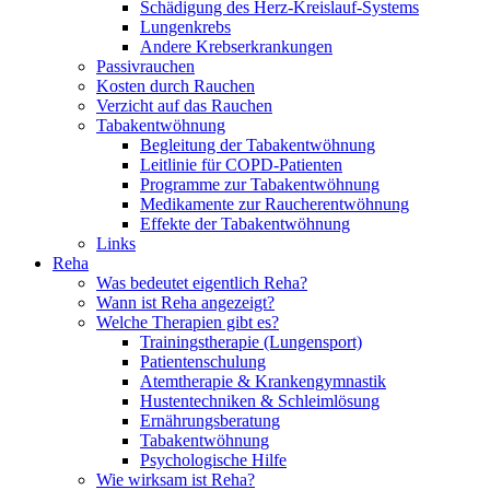
Schädigung des Herz-Kreislauf-Systems
Lungenkrebs
Andere Krebserkrankungen
Passivrauchen
Kosten durch Rauchen
Verzicht auf das Rauchen
Tabakentwöhnung
Begleitung der Tabakentwöhnung
Leitlinie für COPD-Patienten
Programme zur Tabakentwöhnung
Medikamente zur Raucherentwöhnung
Effekte der Tabakentwöhnung
Links
Reha
Was bedeutet eigentlich Reha?
Wann ist Reha angezeigt?
Welche Therapien gibt es?
Trainingstherapie (Lungensport)
Patientenschulung
Atemtherapie & Krankengymnastik
Hustentechniken & Schleimlösung
Ernährungsberatung
Tabakentwöhnung
Psychologische Hilfe
Wie wirksam ist Reha?