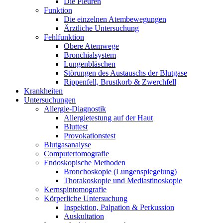
Die Pleuren
Funktion
Die einzelnen Atembewegungen
Ärztliche Untersuchung
Fehlfunktion
Obere Atemwege
Bronchialsystem
Lungenbläschen
Störungen des Austauschs der Blutgase
Rippenfell, Brustkorb & Zwerchfell
Krankheiten
Untersuchungen
Allergie-Diagnostik
Allergietestung auf der Haut
Bluttest
Provokationstest
Blutgasanalyse
Computertomografie
Endoskopische Methoden
Bronchoskopie (Lungenspiegelung)
Thorakoskopie und Mediastinoskopie
Kernspintomografie
Körperliche Untersuchung
Inspektion, Palpation & Perkussion
Auskultation