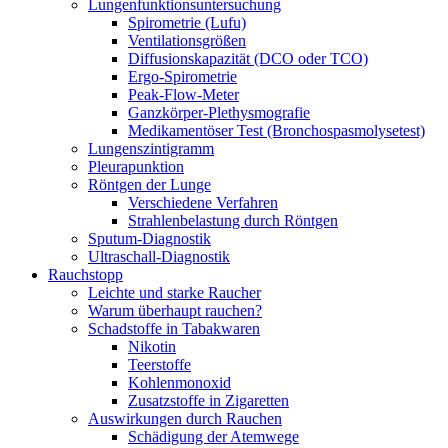
Lungenfunktionsuntersuchung
Spirometrie (Lufu)
Ventilationsgrößen
Diffusionskapazität (DCO oder TCO)
Ergo-Spirometrie
Peak-Flow-Meter
Ganzkörper-Plethysmografie
Medikamentöser Test (Bronchospasmolysetest)
Lungenszintigramm
Pleurapunktion
Röntgen der Lunge
Verschiedene Verfahren
Strahlenbelastung durch Röntgen
Sputum-Diagnostik
Ultraschall-Diagnostik
Rauchstopp
Leichte und starke Raucher
Warum überhaupt rauchen?
Schadstoffe in Tabakwaren
Nikotin
Teerstoffe
Kohlenmonoxid
Zusatzstoffe in Zigaretten
Auswirkungen durch Rauchen
Schädigung der Atemwege