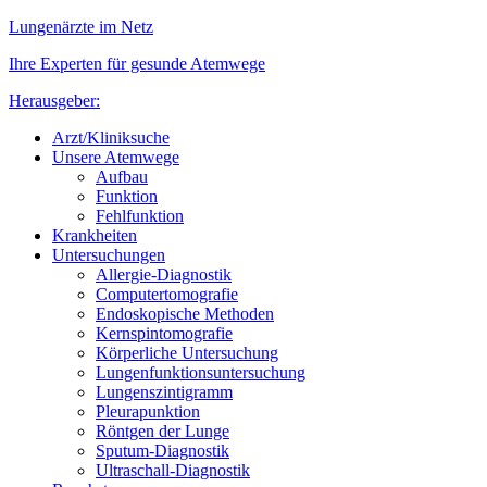
Lungenärzte im Netz
Ihre Experten für gesunde Atemwege
Herausgeber:
Arzt/Kliniksuche
Unsere Atemwege
Aufbau
Funktion
Fehlfunktion
Krankheiten
Untersuchungen
Allergie-Diagnostik
Computertomografie
Endoskopische Methoden
Kernspintomografie
Körperliche Untersuchung
Lungenfunktionsuntersuchung
Lungenszintigramm
Pleurapunktion
Röntgen der Lunge
Sputum-Diagnostik
Ultraschall-Diagnostik