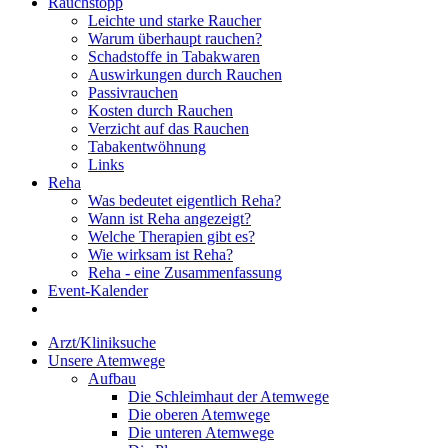
Rauchstopp
Leichte und starke Raucher
Warum überhaupt rauchen?
Schadstoffe in Tabakwaren
Auswirkungen durch Rauchen
Passivrauchen
Kosten durch Rauchen
Verzicht auf das Rauchen
Tabakentwöhnung
Links
Reha
Was bedeutet eigentlich Reha?
Wann ist Reha angezeigt?
Welche Therapien gibt es?
Wie wirksam ist Reha?
Reha - eine Zusammenfassung
Event-Kalender
Arzt/Kliniksuche
Unsere Atemwege
Aufbau
Die Schleimhaut der Atemwege
Die oberen Atemwege
Die unteren Atemwege