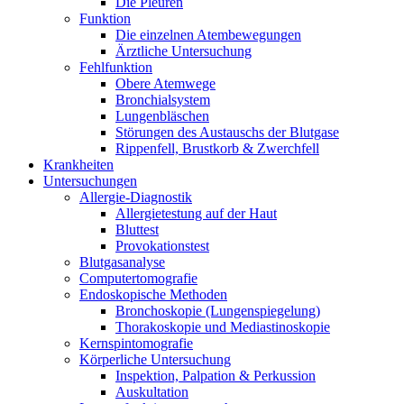
Die Pleuren
Funktion
Die einzelnen Atembewegungen
Ärztliche Untersuchung
Fehlfunktion
Obere Atemwege
Bronchialsystem
Lungenbläschen
Störungen des Austauschs der Blutgase
Rippenfell, Brustkorb & Zwerchfell
Krankheiten
Untersuchungen
Allergie-Diagnostik
Allergietestung auf der Haut
Bluttest
Provokationstest
Blutgasanalyse
Computertomografie
Endoskopische Methoden
Bronchoskopie (Lungenspiegelung)
Thorakoskopie und Mediastinoskopie
Kernspintomografie
Körperliche Untersuchung
Inspektion, Palpation & Perkussion
Auskultation