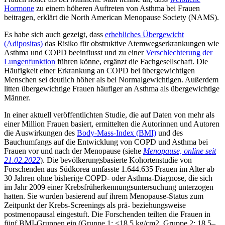
Hormone
zu einem höheren Auftreten von Asthma bei Frauen
beitragen, erklärt die North American Menopause Society (NAMS).
Es habe sich auch gezeigt, dass
erhebliches Übergewicht
(Adipositas)
das Risiko für obstruktive Atemwegserkrankungen wie
Asthma und COPD beeinflusst und zu einer
Verschlechterung der
Lungenfunktion
führen könne, ergänzt die Fachgesellschaft. Die
Häufigkeit einer Erkrankung an COPD bei übergewichtigen
Menschen sei deutlich höher als bei Normalgewichtigen. Außerdem
litten übergewichtige Frauen häufiger an Asthma als übergewichtige
Männer.
In einer aktuell veröffentlichten Studie, die auf Daten von mehr als
einer Million Frauen basiert, ermittelten die Autorinnen und Autoren
die Auswirkungen des
Body-Mass-Index (BMI)
und des
Bauchumfangs auf die Entwicklung von COPD und Asthma bei
Frauen vor und nach der Menopause (siehe
Menopause, online seit
21.02.2022
). Die bevölkerungsbasierte Kohortenstudie von
Forschenden aus Südkorea umfasste 1.644.635 Frauen im Alter ab
30 Jahren ohne bisherige COPD- oder Asthma-Diagnose, die sich
im Jahr 2009 einer Krebsfrüherkennungsuntersuchung unterzogen
hatten. Sie wurden basierend auf ihrem Menopause-Status zum
Zeitpunkt der Krebs-Screenings als prä- beziehungsweise
postmenopausal eingestuft. Die Forschenden teilten die Frauen in
fünf BMI-Gruppen ein (Gruppe 1: <18,5 kg/cm2, Gruppe 2: 18,5–