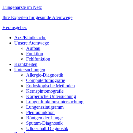
Lungenärzte im Netz
Ihre Experten für gesunde Atemwege
Herausgeber:
Arzt/Kliniksuche
Unsere Atemwege
Aufbau
Funktion
Fehlfunktion
Krankheiten
Untersuchungen
Allergie-Diagnostik
Computertomografie
Endoskopische Methoden
Kernspintomografie
Körperliche Untersuchung
Lungenfunktionsuntersuchung
Lungenszintigramm
Pleurapunktion
Röntgen der Lunge
Sputum-Diagnostik
Ultraschall-Diagnostik