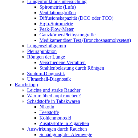
Lungenfunktionsuntersuchung
Spirometrie (Lufu)
Ventilationsgrößen
Diffusionskapazität (DCO oder TCO)
Ergo-Spirometrie
Peak-Flow-Meter
Ganzkörper-Plethysmografie
Medikamentöser Test (Bronchospasmolysetest)
Lungenszintigramm
Pleurapunktion
Röntgen der Lunge
Verschiedene Verfahren
Strahlenbelastung durch Röntgen
Sputum-Diagnostik
Ultraschall-Diagnostik
Rauchstopp
Leichte und starke Raucher
Warum überhaupt rauchen?
Schadstoffe in Tabakwaren
Nikotin
Teerstoffe
Kohlenmonoxid
Zusatzstoffe in Zigaretten
Auswirkungen durch Rauchen
Schädigung der Atemwege