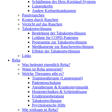
Schädigung des Herz-Kreislauf-Systems
Lungenkrebs
Andere Krebserkrankungen
Passivrauchen
Kosten durch Rauchen
Verzicht auf das Rauchen
Tabakentwöhnung
Begleitung der Tabakentwöhnung
Leitlinie für COPD-Patienten
Programme zur Tabakentwöhnung
Medikamente zur Raucherentwöhnung
Effekte der Tabakentwöhnung
Links
Reha
Was bedeutet eigentlich Reha?
Wann ist Reha angezeigt?
Welche Therapien gibt es?
Trainingstherapie (Lungensport)
Patientenschulung
Atemtherapie & Krankengymnastik
Hustentechniken & Schleimlösung
Ernährungsberatung
Tabakentwöhnung
Psychologische Hilfe
Wie wirksam ist Reha?