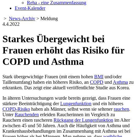
Reha - eine Zusammenfassung
Event-Kalender
>
News-Archiv
> Meldung
4.4.2022
Starkes Übergewicht bei
Frauen erhöht das Risiko für
COPD und Asthma
Stark übergewichtige Frauen (mit einem hohen
BMI
und/oder
Taillenumfang) haben ein höheres Risiko, an
COPD
und
Asthma
zu
erkranken. Das zeigt eine aktuell veröffentlichte Studie aus Korea.
In älteren Untersuchungen wurde bereits gezeigt, dass Frauen eine
stärkere Beeinträchtigung der
Lungenfunktion
und ein höheres
COPD-Risiko
haben als Männer, selbst wenn sie seltener
rauchen
.
Unter
Rauchenden
erleiden Raucherinnen im Vergleich zu
Rauchern einen rascheren
Rückgang der Lungenfunktion
im Alter
zwischen 45 und 50 Jahren. Auch die Häufigkeit von Asthma und
Krankenhausbehandlungen im Zusammenhang mit Asthma sei bei
Frauen höher als bei Männern. Man nehme an, dass
weibliche