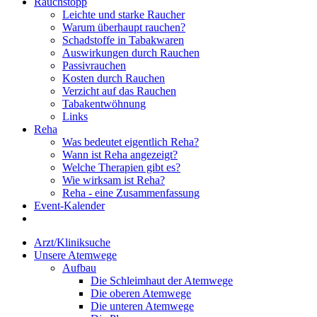
Rauchstopp
Leichte und starke Raucher
Warum überhaupt rauchen?
Schadstoffe in Tabakwaren
Auswirkungen durch Rauchen
Passivrauchen
Kosten durch Rauchen
Verzicht auf das Rauchen
Tabakentwöhnung
Links
Reha
Was bedeutet eigentlich Reha?
Wann ist Reha angezeigt?
Welche Therapien gibt es?
Wie wirksam ist Reha?
Reha - eine Zusammenfassung
Event-Kalender
Arzt/Kliniksuche
Unsere Atemwege
Aufbau
Die Schleimhaut der Atemwege
Die oberen Atemwege
Die unteren Atemwege