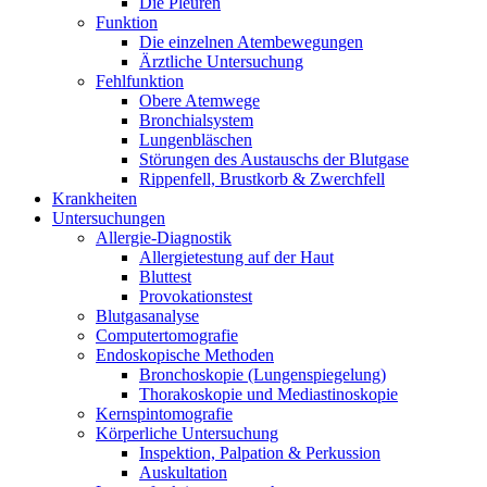
Die Pleuren
Funktion
Die einzelnen Atembewegungen
Ärztliche Untersuchung
Fehlfunktion
Obere Atemwege
Bronchialsystem
Lungenbläschen
Störungen des Austauschs der Blutgase
Rippenfell, Brustkorb & Zwerchfell
Krankheiten
Untersuchungen
Allergie-Diagnostik
Allergietestung auf der Haut
Bluttest
Provokationstest
Blutgasanalyse
Computertomografie
Endoskopische Methoden
Bronchoskopie (Lungenspiegelung)
Thorakoskopie und Mediastinoskopie
Kernspintomografie
Körperliche Untersuchung
Inspektion, Palpation & Perkussion
Auskultation