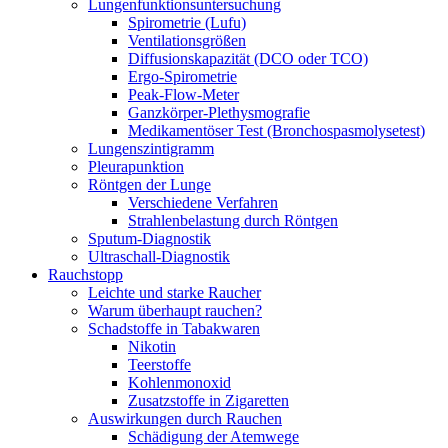
Lungenfunktionsuntersuchung
Spirometrie (Lufu)
Ventilationsgrößen
Diffusionskapazität (DCO oder TCO)
Ergo-Spirometrie
Peak-Flow-Meter
Ganzkörper-Plethysmografie
Medikamentöser Test (Bronchospasmolysetest)
Lungenszintigramm
Pleurapunktion
Röntgen der Lunge
Verschiedene Verfahren
Strahlenbelastung durch Röntgen
Sputum-Diagnostik
Ultraschall-Diagnostik
Rauchstopp
Leichte und starke Raucher
Warum überhaupt rauchen?
Schadstoffe in Tabakwaren
Nikotin
Teerstoffe
Kohlenmonoxid
Zusatzstoffe in Zigaretten
Auswirkungen durch Rauchen
Schädigung der Atemwege