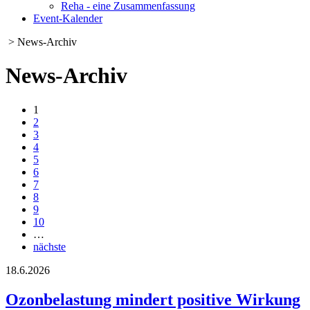
Reha - eine Zusammenfassung
Event-Kalender
> News-Archiv
News-Archiv
1
2
3
4
5
6
7
8
9
10
…
nächste
18.6.2026
Ozonbelastung mindert positive Wirkung