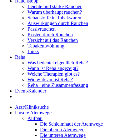
Rauchstopp
Leichte und starke Raucher
Warum überhaupt rauchen?
Schadstoffe in Tabakwaren
Auswirkungen durch Rauchen
Passivrauchen
Kosten durch Rauchen
Verzicht auf das Rauchen
Tabakentwöhnung
Links
Reha
Was bedeutet eigentlich Reha?
Wann ist Reha angezeigt?
Welche Therapien gibt es?
Wie wirksam ist Reha?
Reha - eine Zusammenfassung
Event-Kalender
Arzt/Kliniksuche
Unsere Atemwege
Aufbau
Die Schleimhaut der Atemwege
Die oberen Atemwege
Die unteren Atemwege