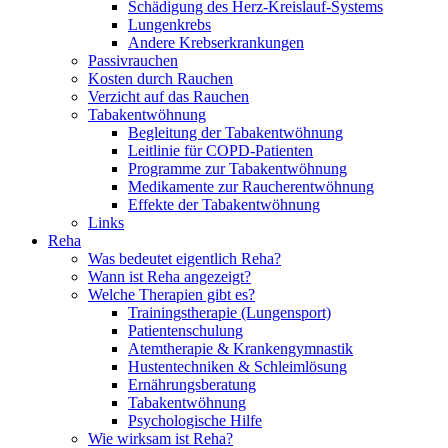
Schädigung des Herz-Kreislauf-Systems
Lungenkrebs
Andere Krebserkrankungen
Passivrauchen
Kosten durch Rauchen
Verzicht auf das Rauchen
Tabakentwöhnung
Begleitung der Tabakentwöhnung
Leitlinie für COPD-Patienten
Programme zur Tabakentwöhnung
Medikamente zur Raucherentwöhnung
Effekte der Tabakentwöhnung
Links
Reha
Was bedeutet eigentlich Reha?
Wann ist Reha angezeigt?
Welche Therapien gibt es?
Trainingstherapie (Lungensport)
Patientenschulung
Atemtherapie & Krankengymnastik
Hustentechniken & Schleimlösung
Ernährungsberatung
Tabakentwöhnung
Psychologische Hilfe
Wie wirksam ist Reha?