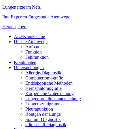
Lungenärzte im Netz
Ihre Experten für gesunde Atemwege
Herausgeber:
Arzt/Kliniksuche
Unsere Atemwege
Aufbau
Funktion
Fehlfunktion
Krankheiten
Untersuchungen
Allergie-Diagnostik
Computertomografie
Endoskopische Methoden
Kernspintomografie
Körperliche Untersuchung
Lungenfunktionsuntersuchung
Lungenszintigramm
Pleurapunktion
Röntgen der Lunge
Sputum-Diagnostik
Ultraschall-Diagnostik