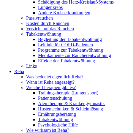
Schädigung des Herz-Kreislauf-Systems
Lungenkrebs
Andere Krebserkrankungen
Passivrauchen
Kosten durch Rauchen
Verzicht auf das Rauchen
Tabakentwöhnung
Begleitung der Tabakentwöhnung
Leitlinie für COPD-Patienten
Programme zur Tabakentwöhnung
Medikamente zur Raucherentwöhnung
Effekte der Tabakentwöhnung
Links
Reha
Was bedeutet eigentlich Reha?
Wann ist Reha angezeigt?
Welche Therapien gibt es?
Trainingstherapie (Lungensport)
Patientenschulung
Atemtherapie & Krankengymnastik
Hustentechniken & Schleimlösung
Ernährungsberatung
Tabakentwöhnung
Psychologische Hilfe
Wie wirksam ist Reha?