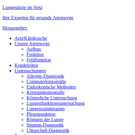
Lungenärzte im Netz
Ihre Experten für gesunde Atemwege
Herausgeber:
Arzt/Kliniksuche
Unsere Atemwege
Aufbau
Funktion
Fehlfunktion
Krankheiten
Untersuchungen
Allergie-Diagnostik
Computertomografie
Endoskopische Methoden
Kernspintomografie
Körperliche Untersuchung
Lungenfunktionsuntersuchung
Lungenszintigramm
Pleurapunktion
Röntgen der Lunge
Sputum-Diagnostik
Ultraschall-Diagnostik