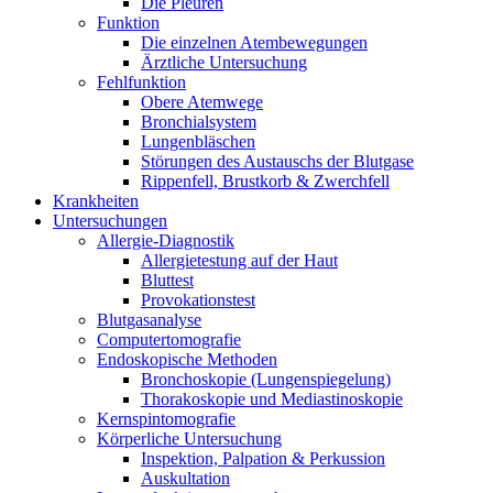
Die Pleuren
Funktion
Die einzelnen Atembewegungen
Ärztliche Untersuchung
Fehlfunktion
Obere Atemwege
Bronchialsystem
Lungenbläschen
Störungen des Austauschs der Blutgase
Rippenfell, Brustkorb & Zwerchfell
Krankheiten
Untersuchungen
Allergie-Diagnostik
Allergietestung auf der Haut
Bluttest
Provokationstest
Blutgasanalyse
Computertomografie
Endoskopische Methoden
Bronchoskopie (Lungenspiegelung)
Thorakoskopie und Mediastinoskopie
Kernspintomografie
Körperliche Untersuchung
Inspektion, Palpation & Perkussion
Auskultation