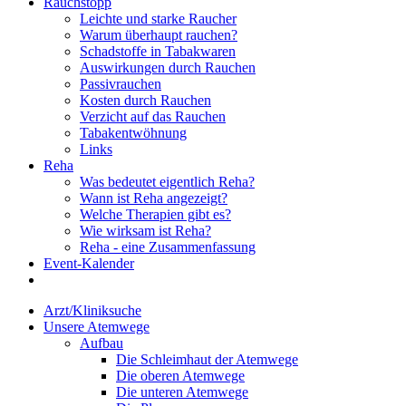
Rauchstopp
Leichte und starke Raucher
Warum überhaupt rauchen?
Schadstoffe in Tabakwaren
Auswirkungen durch Rauchen
Passivrauchen
Kosten durch Rauchen
Verzicht auf das Rauchen
Tabakentwöhnung
Links
Reha
Was bedeutet eigentlich Reha?
Wann ist Reha angezeigt?
Welche Therapien gibt es?
Wie wirksam ist Reha?
Reha - eine Zusammenfassung
Event-Kalender
Arzt/Kliniksuche
Unsere Atemwege
Aufbau
Die Schleimhaut der Atemwege
Die oberen Atemwege
Die unteren Atemwege