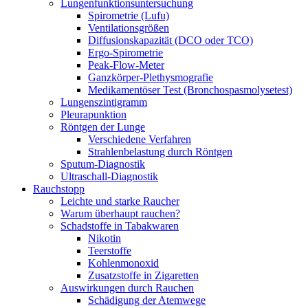
Lungenfunktionsuntersuchung
Spirometrie (Lufu)
Ventilationsgrößen
Diffusionskapazität (DCO oder TCO)
Ergo-Spirometrie
Peak-Flow-Meter
Ganzkörper-Plethysmografie
Medikamentöser Test (Bronchospasmolysetest)
Lungenszintigramm
Pleurapunktion
Röntgen der Lunge
Verschiedene Verfahren
Strahlenbelastung durch Röntgen
Sputum-Diagnostik
Ultraschall-Diagnostik
Rauchstopp
Leichte und starke Raucher
Warum überhaupt rauchen?
Schadstoffe in Tabakwaren
Nikotin
Teerstoffe
Kohlenmonoxid
Zusatzstoffe in Zigaretten
Auswirkungen durch Rauchen
Schädigung der Atemwege