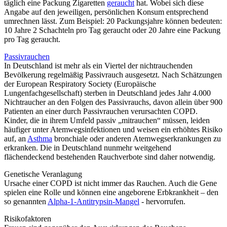
täglich eine Packung Zigaretten
geraucht
hat. Wobei sich diese
Angabe auf den jeweiligen, persönlichen Konsum entsprechend
umrechnen lässt. Zum Beispiel: 20 Packungsjahre können bedeuten:
10 Jahre 2 Schachteln pro Tag geraucht oder 20 Jahre eine Packung
pro Tag geraucht.
Passivrauchen
In Deutschland ist mehr als ein Viertel der nichtrauchenden
Bevölkerung regelmäßig Passivrauch ausgesetzt. Nach Schätzungen
der European Respiratory Society (Europäische
Lungenfachgesellschaft) sterben in Deutschland jedes Jahr 4.000
Nichtraucher an den Folgen des Passivrauchs, davon allein über 900
Patienten an einer durch Passivrauchen verursachten COPD.
Kinder, die in ihrem Umfeld passiv „mitrauchen“ müssen, leiden
häufiger unter Atemwegsinfektionen und weisen ein erhöhtes Risiko
auf, an
Asthma
bronchiale oder anderen Atemwegserkrankungen zu
erkranken. Die in Deutschland nunmehr weitgehend
flächendeckend bestehenden Rauchverbote sind daher notwendig.
Genetische Veranlagung
Ursache einer COPD ist nicht immer das Rauchen. Auch die Gene
spielen eine Rolle und können eine angeborene Erbkrankheit – den
so genannten
Alpha-1-Antitrypsin-Mangel
- hervorrufen.
Risikofaktoren