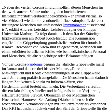
„Neben der vierten Corona-Impfung sollten älteren Menschen für
den wirksameren Schutz unbedingt den hochdosierten
Influenzaimpfstoff verabreicht bekommen – er enthält viermal so
viel Wirkstoff wie der konventionelle Influenzaimpfstoff, der eher
für jüngere Menschen mit umfassender
Immunabwehr
ausreichend
ist“, erklärt Andreas Leischker, Lehrbeauftragter der Philipps-
Universität Marburg. Er folgt damit auch dem Rat der Ständigen
Impfkommission am Robert Koch-Institut. Die Kommission
empfiehlt die Grippeimpfung grundsätzlich zudem für chronisch
Kranke, Bewohner von Alten- und Pflegeheimen, Menschen mit
einem erhöhten beruflichen Risiko wie bei medizinischem Personal
und Menschen, die alte Angehörige oder Bekannte pflegen.
Vor der Corona-
Pandemie
begann die jährliche Grippewelle meist
im Januar und dauerte drei bis vier Monate. „Durch die
Maskenpflicht und Kontaktbeschränkungen ist die Grippewelle
zwei Jahre lang praktisch ausgefallen. Die Menschen hatten dadurch
längere Zeit keinen Kontakt zu Influenza-Viren, eine
Herdenimmunität besteht nicht mehr. Die Verbreitung verläuft in
diesem Jahr früher, schneller und heftiger als in den Vorjahren“,
erläutert Hortense Slevogt, Oberärztin an der Medizinischen
Hochschule Hannover. Seit Anfang Oktober haben sich die
wöchentlichen Neuansteckungen mit Influenza mehr als verdoppelt.
Das RKI hat deshalb rückwirkend den Start der Grippewelle für die