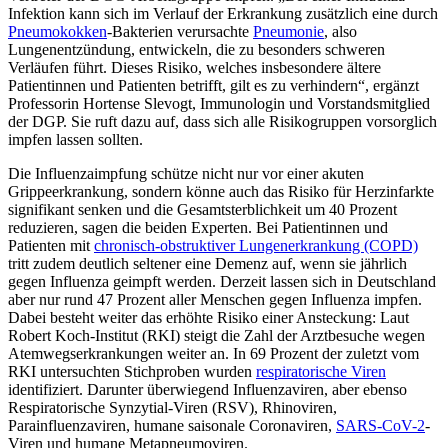
Infektion kann sich im Verlauf der Erkrankung zusätzlich eine durch
Pneumokokken
-Bakterien verursachte
Pneumonie
, also
Lungenentzündung, entwickeln, die zu besonders schweren
Verläufen führt. Dieses Risiko, welches insbesondere ältere
Patientinnen und Patienten betrifft, gilt es zu verhindern“, ergänzt
Professorin Hortense Slevogt, Immunologin und Vorstandsmitglied
der DGP. Sie ruft dazu auf, dass sich alle Risikogruppen vorsorglich
impfen lassen sollten.
Die Influenzaimpfung schütze nicht nur vor einer akuten
Grippeerkrankung, sondern könne auch das Risiko für Herzinfarkte
signifikant senken und die Gesamtsterblichkeit um 40 Prozent
reduzieren, sagen die beiden Experten. Bei Patientinnen und
Patienten mit
chronisch-obstruktiver Lungenerkrankung (COPD)
tritt zudem deutlich seltener eine Demenz auf, wenn sie jährlich
gegen Influenza geimpft werden. Derzeit lassen sich in Deutschland
aber nur rund 47 Prozent aller Menschen gegen Influenza impfen.
Dabei besteht weiter das erhöhte Risiko einer Ansteckung: Laut
Robert Koch-Institut (RKI) steigt die Zahl der Arztbesuche wegen
Atemwegserkrankungen weiter an. In 69 Prozent der zuletzt vom
RKI untersuchten Stichproben wurden
respiratorische Viren
identifiziert. Darunter überwiegend Influenzaviren, aber ebenso
Respiratorische Synzytial-Viren (RSV), Rhinoviren,
Parainfluenzaviren, humane saisonale Coronaviren,
SARS-CoV-2
-
Viren und humane Metapneumoviren.