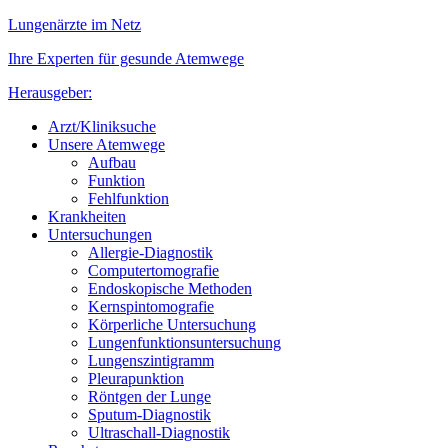
Lungenärzte im Netz
Ihre Experten für gesunde Atemwege
Herausgeber:
Arzt/Kliniksuche
Unsere Atemwege
Aufbau
Funktion
Fehlfunktion
Krankheiten
Untersuchungen
Allergie-Diagnostik
Computertomografie
Endoskopische Methoden
Kernspintomografie
Körperliche Untersuchung
Lungenfunktionsuntersuchung
Lungenszintigramm
Pleurapunktion
Röntgen der Lunge
Sputum-Diagnostik
Ultraschall-Diagnostik