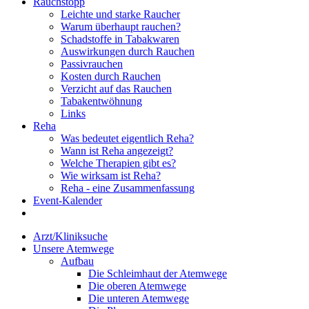
Rauchstopp
Leichte und starke Raucher
Warum überhaupt rauchen?
Schadstoffe in Tabakwaren
Auswirkungen durch Rauchen
Passivrauchen
Kosten durch Rauchen
Verzicht auf das Rauchen
Tabakentwöhnung
Links
Reha
Was bedeutet eigentlich Reha?
Wann ist Reha angezeigt?
Welche Therapien gibt es?
Wie wirksam ist Reha?
Reha - eine Zusammenfassung
Event-Kalender
Arzt/Kliniksuche
Unsere Atemwege
Aufbau
Die Schleimhaut der Atemwege
Die oberen Atemwege
Die unteren Atemwege