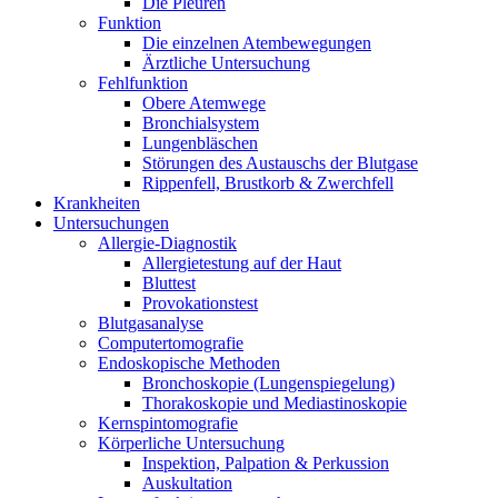
Die Pleuren
Funktion
Die einzelnen Atembewegungen
Ärztliche Untersuchung
Fehlfunktion
Obere Atemwege
Bronchialsystem
Lungenbläschen
Störungen des Austauschs der Blutgase
Rippenfell, Brustkorb & Zwerchfell
Krankheiten
Untersuchungen
Allergie-Diagnostik
Allergietestung auf der Haut
Bluttest
Provokationstest
Blutgasanalyse
Computertomografie
Endoskopische Methoden
Bronchoskopie (Lungenspiegelung)
Thorakoskopie und Mediastinoskopie
Kernspintomografie
Körperliche Untersuchung
Inspektion, Palpation & Perkussion
Auskultation