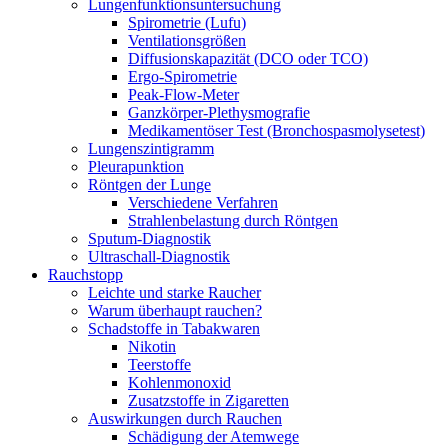
Lungenfunktionsuntersuchung
Spirometrie (Lufu)
Ventilationsgrößen
Diffusionskapazität (DCO oder TCO)
Ergo-Spirometrie
Peak-Flow-Meter
Ganzkörper-Plethysmografie
Medikamentöser Test (Bronchospasmolysetest)
Lungenszintigramm
Pleurapunktion
Röntgen der Lunge
Verschiedene Verfahren
Strahlenbelastung durch Röntgen
Sputum-Diagnostik
Ultraschall-Diagnostik
Rauchstopp
Leichte und starke Raucher
Warum überhaupt rauchen?
Schadstoffe in Tabakwaren
Nikotin
Teerstoffe
Kohlenmonoxid
Zusatzstoffe in Zigaretten
Auswirkungen durch Rauchen
Schädigung der Atemwege