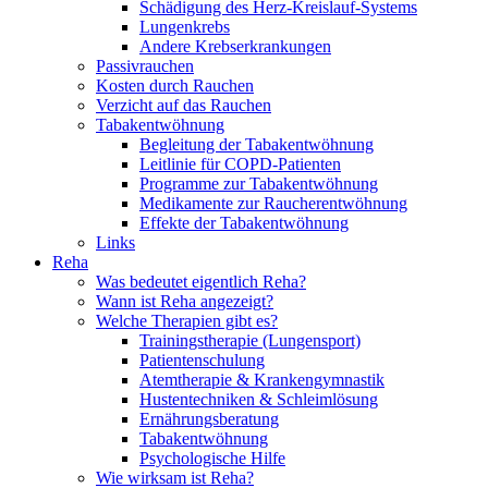
Schädigung des Herz-Kreislauf-Systems
Lungenkrebs
Andere Krebserkrankungen
Passivrauchen
Kosten durch Rauchen
Verzicht auf das Rauchen
Tabakentwöhnung
Begleitung der Tabakentwöhnung
Leitlinie für COPD-Patienten
Programme zur Tabakentwöhnung
Medikamente zur Raucherentwöhnung
Effekte der Tabakentwöhnung
Links
Reha
Was bedeutet eigentlich Reha?
Wann ist Reha angezeigt?
Welche Therapien gibt es?
Trainingstherapie (Lungensport)
Patientenschulung
Atemtherapie & Krankengymnastik
Hustentechniken & Schleimlösung
Ernährungsberatung
Tabakentwöhnung
Psychologische Hilfe
Wie wirksam ist Reha?