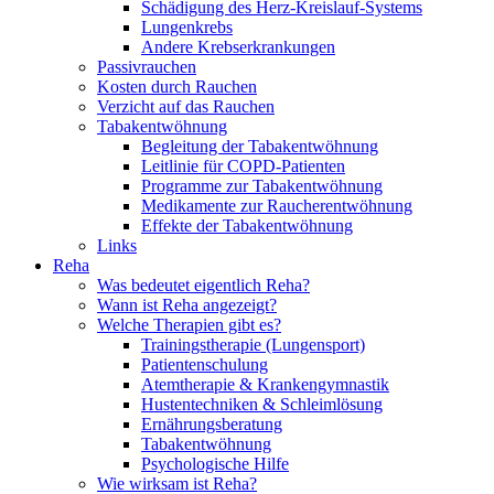
Schädigung des Herz-Kreislauf-Systems
Lungenkrebs
Andere Krebserkrankungen
Passivrauchen
Kosten durch Rauchen
Verzicht auf das Rauchen
Tabakentwöhnung
Begleitung der Tabakentwöhnung
Leitlinie für COPD-Patienten
Programme zur Tabakentwöhnung
Medikamente zur Raucherentwöhnung
Effekte der Tabakentwöhnung
Links
Reha
Was bedeutet eigentlich Reha?
Wann ist Reha angezeigt?
Welche Therapien gibt es?
Trainingstherapie (Lungensport)
Patientenschulung
Atemtherapie & Krankengymnastik
Hustentechniken & Schleimlösung
Ernährungsberatung
Tabakentwöhnung
Psychologische Hilfe
Wie wirksam ist Reha?