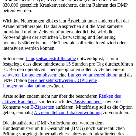
830.000 gesetzlich Krankenversicherte, die im Rahmen des DMP
betreut werden.
Wichtige Neuerungen gibt es laut Ärzteblatt unter anderem bei der
Arzneimitteltherapie: Da das Ansprechen auf die Medikamente
individuell und im Zeitverlauf unterschiedlich ist, wird die
Notwendigkeit der ärztlichen Überwachung und Steuerung
nochmals stärker betont. Die Therapie soll zeitnah reduziert oder
intensiviert werden können.
Sofern eine
Langzeitsauerstofftherapie
notwendig ist, ist nun
festgelegt, dass diese mindestens 15 Stunden pro Tag durchzuführen
ist. Bei den operativen Therapieoptionen sollen Ärzte bei einem
schweren Lungenemphysem
eine
Lungenvolumenreduktion
und als
letzte Option
bei einer sehr schweren COPD eine
Lungentransplantation
erwägen.
Ärzte sollen zudem nicht nur über die besonderen
Risiken des
aktiven Rauchens
, sondern auch des
Passivrauchens
sowie des
Konsums von
E-Zigaretten
aufklären. Mittelfristig soll es die Option
geben, einmalig
Arzneimittel zur Tabakentwöhnung
zu verordnen.
Die aktualisierten DMP-Anforderungen werden dem
Bundesministerium für Gesundheit (BMG) noch zur rechtlichen
Prüfung vorgelegt. Innerhalb eines Jahres nach Inkrafttreten des