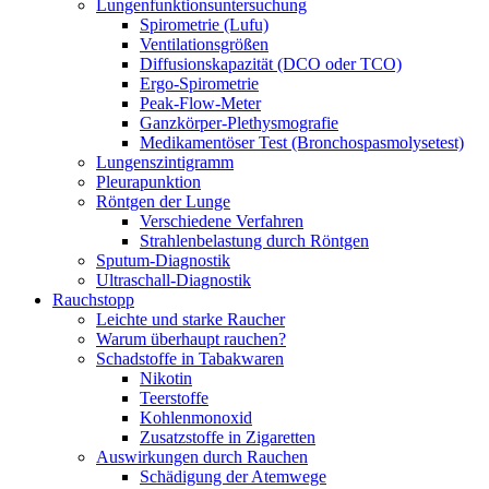
Lungenfunktionsuntersuchung
Spirometrie (Lufu)
Ventilationsgrößen
Diffusionskapazität (DCO oder TCO)
Ergo-Spirometrie
Peak-Flow-Meter
Ganzkörper-Plethysmografie
Medikamentöser Test (Bronchospasmolysetest)
Lungenszintigramm
Pleurapunktion
Röntgen der Lunge
Verschiedene Verfahren
Strahlenbelastung durch Röntgen
Sputum-Diagnostik
Ultraschall-Diagnostik
Rauchstopp
Leichte und starke Raucher
Warum überhaupt rauchen?
Schadstoffe in Tabakwaren
Nikotin
Teerstoffe
Kohlenmonoxid
Zusatzstoffe in Zigaretten
Auswirkungen durch Rauchen
Schädigung der Atemwege