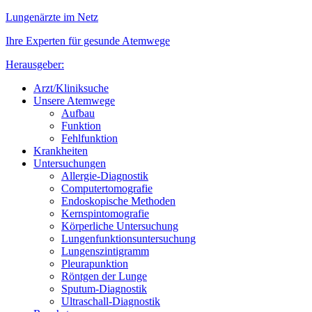
Lungenärzte im Netz
Ihre Experten für gesunde Atemwege
Herausgeber:
Arzt/Kliniksuche
Unsere Atemwege
Aufbau
Funktion
Fehlfunktion
Krankheiten
Untersuchungen
Allergie-Diagnostik
Computertomografie
Endoskopische Methoden
Kernspintomografie
Körperliche Untersuchung
Lungenfunktionsuntersuchung
Lungenszintigramm
Pleurapunktion
Röntgen der Lunge
Sputum-Diagnostik
Ultraschall-Diagnostik