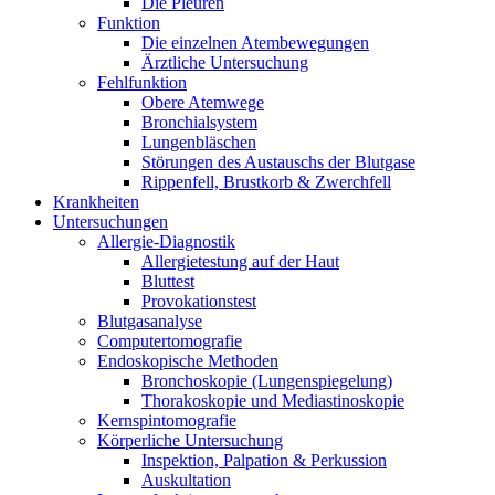
Die Pleuren
Funktion
Die einzelnen Atembewegungen
Ärztliche Untersuchung
Fehlfunktion
Obere Atemwege
Bronchialsystem
Lungenbläschen
Störungen des Austauschs der Blutgase
Rippenfell, Brustkorb & Zwerchfell
Krankheiten
Untersuchungen
Allergie-Diagnostik
Allergietestung auf der Haut
Bluttest
Provokationstest
Blutgasanalyse
Computertomografie
Endoskopische Methoden
Bronchoskopie (Lungenspiegelung)
Thorakoskopie und Mediastinoskopie
Kernspintomografie
Körperliche Untersuchung
Inspektion, Palpation & Perkussion
Auskultation