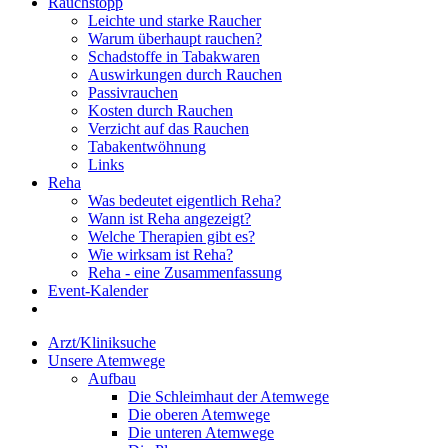
Rauchstopp
Leichte und starke Raucher
Warum überhaupt rauchen?
Schadstoffe in Tabakwaren
Auswirkungen durch Rauchen
Passivrauchen
Kosten durch Rauchen
Verzicht auf das Rauchen
Tabakentwöhnung
Links
Reha
Was bedeutet eigentlich Reha?
Wann ist Reha angezeigt?
Welche Therapien gibt es?
Wie wirksam ist Reha?
Reha - eine Zusammenfassung
Event-Kalender
Arzt/Kliniksuche
Unsere Atemwege
Aufbau
Die Schleimhaut der Atemwege
Die oberen Atemwege
Die unteren Atemwege