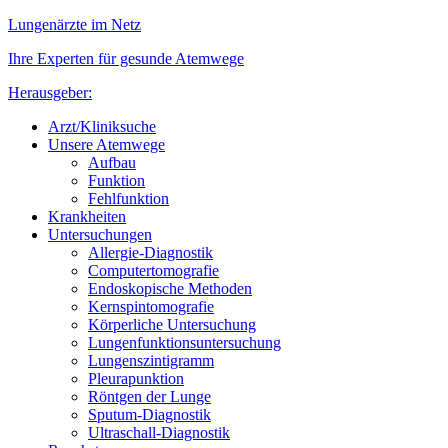
Lungenärzte im Netz
Ihre Experten für gesunde Atemwege
Herausgeber:
Arzt/Kliniksuche
Unsere Atemwege
Aufbau
Funktion
Fehlfunktion
Krankheiten
Untersuchungen
Allergie-Diagnostik
Computertomografie
Endoskopische Methoden
Kernspintomografie
Körperliche Untersuchung
Lungenfunktionsuntersuchung
Lungenszintigramm
Pleurapunktion
Röntgen der Lunge
Sputum-Diagnostik
Ultraschall-Diagnostik