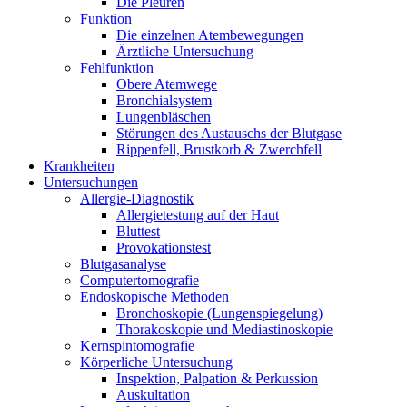
Die Pleuren
Funktion
Die einzelnen Atembewegungen
Ärztliche Untersuchung
Fehlfunktion
Obere Atemwege
Bronchialsystem
Lungenbläschen
Störungen des Austauschs der Blutgase
Rippenfell, Brustkorb & Zwerchfell
Krankheiten
Untersuchungen
Allergie-Diagnostik
Allergietestung auf der Haut
Bluttest
Provokationstest
Blutgasanalyse
Computertomografie
Endoskopische Methoden
Bronchoskopie (Lungenspiegelung)
Thorakoskopie und Mediastinoskopie
Kernspintomografie
Körperliche Untersuchung
Inspektion, Palpation & Perkussion
Auskultation