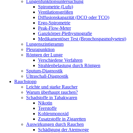
Lungenfunktionsuntersuchung
Spirometrie (Lufu)
Ventilationsgrößen
Diffusionskapazität (DCO oder TCO)
Ergo-Spirometrie
Peak-Flow-Meter
Ganzkörper-Plethysmografie
Medikamentöser Test (Bronchospasmolysetest)
Lungenszintigramm
Pleurapunktion
Röntgen der Lunge
Verschiedene Verfahren
Strahlenbelastung durch Röntgen
Sputum-Diagnostik
Ultraschall-Diagnostik
Rauchstopp
Leichte und starke Raucher
Warum überhaupt rauchen?
Schadstoffe in Tabakwaren
Nikotin
Teerstoffe
Kohlenmonoxid
Zusatzstoffe in Zigaretten
Auswirkungen durch Rauchen
Schädigung der Atemwege