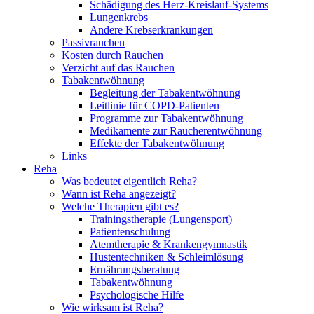
Schädigung des Herz-Kreislauf-Systems
Lungenkrebs
Andere Krebserkrankungen
Passivrauchen
Kosten durch Rauchen
Verzicht auf das Rauchen
Tabakentwöhnung
Begleitung der Tabakentwöhnung
Leitlinie für COPD-Patienten
Programme zur Tabakentwöhnung
Medikamente zur Raucherentwöhnung
Effekte der Tabakentwöhnung
Links
Reha
Was bedeutet eigentlich Reha?
Wann ist Reha angezeigt?
Welche Therapien gibt es?
Trainingstherapie (Lungensport)
Patientenschulung
Atemtherapie & Krankengymnastik
Hustentechniken & Schleimlösung
Ernährungsberatung
Tabakentwöhnung
Psychologische Hilfe
Wie wirksam ist Reha?