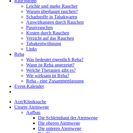
Rauchstopp
Leichte und starke Raucher
Warum überhaupt rauchen?
Schadstoffe in Tabakwaren
Auswirkungen durch Rauchen
Passivrauchen
Kosten durch Rauchen
Verzicht auf das Rauchen
Tabakentwöhnung
Links
Reha
Was bedeutet eigentlich Reha?
Wann ist Reha angezeigt?
Welche Therapien gibt es?
Wie wirksam ist Reha?
Reha - eine Zusammenfassung
Event-Kalender
Arzt/Kliniksuche
Unsere Atemwege
Aufbau
Die Schleimhaut der Atemwege
Die oberen Atemwege
Die unteren Atemwege