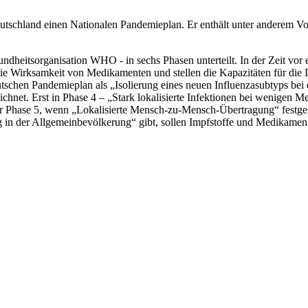
eutschland einen Nationalen Pandemieplan. Er enthält unter anderem Vo
undheitsorganisation WHO - in sechs Phasen unterteilt. In der Zeit vo
die Wirksamkeit von Medikamenten und stellen die Kapazitäten für di
deutschen Pandemieplan als „Isolierung eines neuen Influenzasubtyps bei
eichnet. Erst in Phase 4 – „Stark lokalisierte Infektionen bei wenige
 Phase 5, wenn „Lokalisierte Mensch-zu-Mensch-Übertragung“ festgeste
in der Allgemeinbevölkerung“ gibt, sollen Impfstoffe und Medikamente