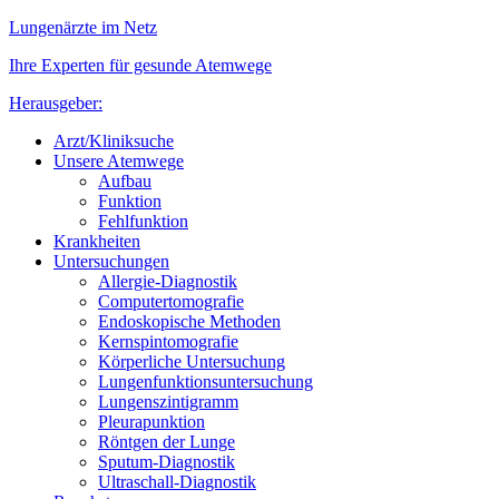
Lungenärzte im Netz
Ihre Experten für gesunde Atemwege
Herausgeber:
Arzt/Kliniksuche
Unsere Atemwege
Aufbau
Funktion
Fehlfunktion
Krankheiten
Untersuchungen
Allergie-Diagnostik
Computertomografie
Endoskopische Methoden
Kernspintomografie
Körperliche Untersuchung
Lungenfunktionsuntersuchung
Lungenszintigramm
Pleurapunktion
Röntgen der Lunge
Sputum-Diagnostik
Ultraschall-Diagnostik