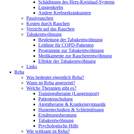
Schädigung des Herz-Kreislauf-Systems
Lungenkrebs
Andere Krebserkrankungen
Passivrauchen
Kosten durch Rauchen
Verzicht auf das Rauchen
Tabakentwöhnung
Begleitung der Tabakentwöhnung
Leitlinie für COPD-Patienten
Programme zur Tabakentwöhnung
Medikamente zur Raucherentwöhnung
Effekte der Tabakentwöhnung
Links
Reha
Was bedeutet eigentlich Reha?
Wann ist Reha angezeigt?
Welche Therapien gibt es?
Trainingstherapie (Lungensport)
Patientenschulung
Atemtherapie & Krankengymnastik
Hustentechniken & Schleimlösung
Ernährungsberatung
Tabakentwöhnung
Psychologische Hilfe
Wie wirksam ist Reha?