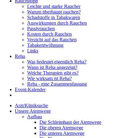
Rauchstopp
Leichte und starke Raucher
Warum überhaupt rauchen?
Schadstoffe in Tabakwaren
Auswirkungen durch Rauchen
Passivrauchen
Kosten durch Rauchen
Verzicht auf das Rauchen
Tabakentwöhnung
Links
Reha
Was bedeutet eigentlich Reha?
Wann ist Reha angezeigt?
Welche Therapien gibt es?
Wie wirksam ist Reha?
Reha - eine Zusammenfassung
Event-Kalender
Arzt/Kliniksuche
Unsere Atemwege
Aufbau
Die Schleimhaut der Atemwege
Die oberen Atemwege
Die unteren Atemwege