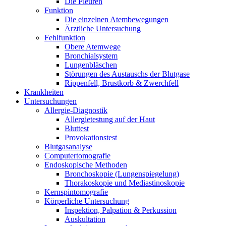
Die Pleuren
Funktion
Die einzelnen Atembewegungen
Ärztliche Untersuchung
Fehlfunktion
Obere Atemwege
Bronchialsystem
Lungenbläschen
Störungen des Austauschs der Blutgase
Rippenfell, Brustkorb & Zwerchfell
Krankheiten
Untersuchungen
Allergie-Diagnostik
Allergietestung auf der Haut
Bluttest
Provokationstest
Blutgasanalyse
Computertomografie
Endoskopische Methoden
Bronchoskopie (Lungenspiegelung)
Thorakoskopie und Mediastinoskopie
Kernspintomografie
Körperliche Untersuchung
Inspektion, Palpation & Perkussion
Auskultation