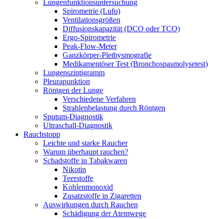
Lungenfunktionsuntersuchung
Spirometrie (Lufu)
Ventilationsgrößen
Diffusionskapazität (DCO oder TCO)
Ergo-Spirometrie
Peak-Flow-Meter
Ganzkörper-Plethysmografie
Medikamentöser Test (Bronchospasmolysetest)
Lungenszintigramm
Pleurapunktion
Röntgen der Lunge
Verschiedene Verfahren
Strahlenbelastung durch Röntgen
Sputum-Diagnostik
Ultraschall-Diagnostik
Rauchstopp
Leichte und starke Raucher
Warum überhaupt rauchen?
Schadstoffe in Tabakwaren
Nikotin
Teerstoffe
Kohlenmonoxid
Zusatzstoffe in Zigaretten
Auswirkungen durch Rauchen
Schädigung der Atemwege