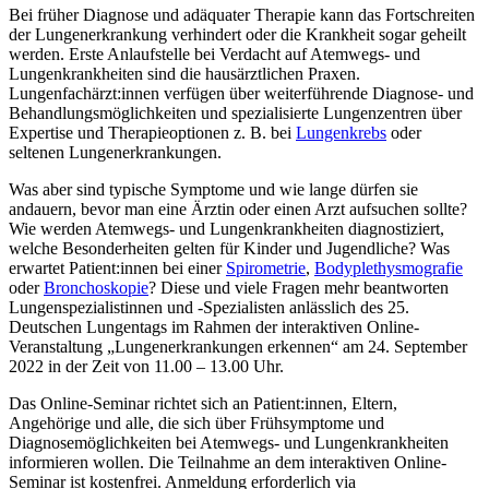
Bei früher Diagnose und adäquater Therapie kann das Fortschreiten
der Lungenerkrankung verhindert oder die Krankheit sogar geheilt
werden. Erste Anlaufstelle bei Verdacht auf Atemwegs- und
Lungenkrankheiten sind die hausärztlichen Praxen.
Lungenfachärzt:innen verfügen über weiterführende Diagnose- und
Behandlungsmöglichkeiten und spezialisierte Lungenzentren über
Expertise und Therapieoptionen z. B. bei
Lungenkrebs
oder
seltenen Lungenerkrankungen.
Was aber sind typische Symptome und wie lange dürfen sie
andauern, bevor man eine Ärztin oder einen Arzt aufsuchen sollte?
Wie werden Atemwegs- und Lungenkrankheiten diagnostiziert,
welche Besonderheiten gelten für Kinder und Jugendliche? Was
erwartet Patient:innen bei einer
Spirometrie
,
Bodyplethysmografie
oder
Bronchoskopie
? Diese und viele Fragen mehr beantworten
Lungenspezialistinnen und -Spezialisten anlässlich des 25.
Deutschen Lungentags im Rahmen der interaktiven Online-
Veranstaltung „Lungenerkrankungen erkennen“ am 24. September
2022 in der Zeit von 11.00 – 13.00 Uhr.
Das Online-Seminar richtet sich an Patient:innen, Eltern,
Angehörige und alle, die sich über Frühsymptome und
Diagnosemöglichkeiten bei Atemwegs- und Lungenkrankheiten
informieren wollen. Die Teilnahme an dem interaktiven Online-
Seminar ist kostenfrei. Anmeldung erforderlich via