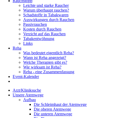
Rauchstopp
Leichte und starke Raucher
Warum überhaupt rauchen?
Schadstoffe in Tabakwaren
Auswirkungen durch Rauchen
Passivrauchen
Kosten durch Rauchen
Verzicht auf das Rauchen
Tabakentwöhnung
Links
Reha
Was bedeutet eigentlich Reha?
Wann ist Reha angezeigt?
Welche Therapien gibt es?
Wie wirksam ist Reha?
Reha - eine Zusammenfassung
Event-Kalender
Arzt/Kliniksuche
Unsere Atemwege
Aufbau
Die Schleimhaut der Atemwege
Die oberen Atemwege
Die unteren Atemwege