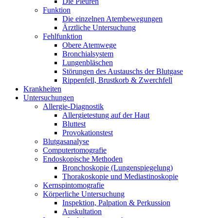
Die Pleuren
Funktion
Die einzelnen Atembewegungen
Ärztliche Untersuchung
Fehlfunktion
Obere Atemwege
Bronchialsystem
Lungenbläschen
Störungen des Austauschs der Blutgase
Rippenfell, Brustkorb & Zwerchfell
Krankheiten
Untersuchungen
Allergie-Diagnostik
Allergietestung auf der Haut
Bluttest
Provokationstest
Blutgasanalyse
Computertomografie
Endoskopische Methoden
Bronchoskopie (Lungenspiegelung)
Thorakoskopie und Mediastinoskopie
Kernspintomografie
Körperliche Untersuchung
Inspektion, Palpation & Perkussion
Auskultation