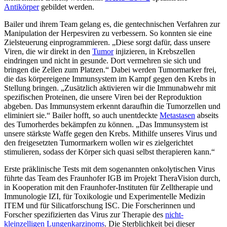
Antikörper
gebildet werden.
Bailer und ihrem Team gelang es, die gentechnischen Verfahren zur
Manipulation der Herpesviren zu verbessern. So konnten sie eine
Zielsteuerung einprogrammieren. „Diese sorgt dafür, dass unsere
Viren, die wir direkt in den
Tumor
injizieren, in Krebszellen
eindringen und nicht in gesunde. Dort vermehren sie sich und
bringen die Zellen zum Platzen.“ Dabei werden Tumormarker frei,
die das körpereigene Immunsystem im Kampf gegen den Krebs in
Stellung bringen. „Zusätzlich aktivieren wir die Immunabwehr mit
spezifischen Proteinen, die unsere Viren bei der Reproduktion
abgeben. Das Immunsystem erkennt daraufhin die Tumorzellen und
eliminiert sie.“ Bailer hofft, so auch unentdeckte
Metastasen
abseits
des Tumorherdes bekämpfen zu können. „Das Immunsystem ist
unsere stärkste Waffe gegen den Krebs. Mithilfe unseres Virus und
den freigesetzten Tumormarkern wollen wir es zielgerichtet
stimulieren, sodass der Körper sich quasi selbst therapieren kann.“
Erste präklinische Tests mit dem sogenannten onkolytischen Virus
führte das Team des Fraunhofer IGB im Projekt TheraVision durch,
in Kooperation mit den Fraunhofer-Instituten für Zelltherapie und
Immunologie IZI, für Toxikologie und Experimentelle Medizin
ITEM und für Silicatforschung ISC. Die Forscherinnen und
Forscher spezifizierten das Virus zur Therapie des
nicht-
kleinzelligen Lungenkarzinoms
. Die Sterblichkeit bei dieser