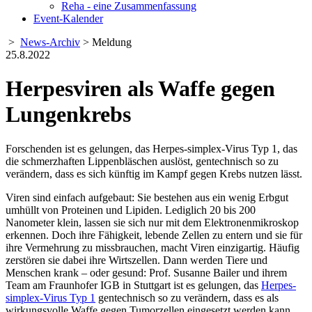
Reha - eine Zusammenfassung
Event-Kalender
>
News-Archiv
> Meldung
25.8.2022
Herpesviren als Waffe gegen
Lungenkrebs
Forschenden ist es gelungen, das Herpes-simplex-Virus Typ 1, das
die schmerzhaften Lippenbläschen auslöst, gentechnisch so zu
verändern, dass es sich künftig im Kampf gegen Krebs nutzen lässt.
Viren sind einfach aufgebaut: Sie bestehen aus ein wenig Erbgut
umhüllt von Proteinen und Lipiden. Lediglich 20 bis 200
Nanometer klein, lassen sie sich nur mit dem Elektronenmikroskop
erkennen. Doch ihre Fähigkeit, lebende Zellen zu entern und sie für
ihre Vermehrung zu missbrauchen, macht Viren einzigartig. Häufig
zerstören sie dabei ihre Wirtszellen. Dann werden Tiere und
Menschen krank – oder gesund: Prof. Susanne Bailer und ihrem
Team am Fraunhofer IGB in Stuttgart ist es gelungen, das
Herpes-
simplex-Virus Typ 1
gentechnisch so zu verändern, dass es als
wirkungsvolle Waffe gegen Tumorzellen eingesetzt werden kann.