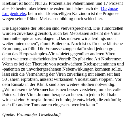
Krebsart ist hoch: Nur 22 Prozent aller Patientinnen und 17 Prozent
aller Patienten überleben die ersten fünf Jahre nach der
Diagnose
Lungenkrebs
, beim nicht-kleinzelligen Karzinom ist die Prognose
wegen seiner frühen Metastasenbildung noch schlechter.
Die Ergebnisse der Studien sind vielversprechend. Die Tumorzellen
wurden zuverlässig zerstört, auch bei Metastasen scheint die Virus-
Immuntherapie anzuschlagen. „Das müssen wir allerdings noch
weiter untersuchen“, räumt Bailer ein. Noch ist es für eine klinische
Erprobung zu früh. Die Voraussetzungen dafür sind jedoch gut,
denn das Herpes-simplex-Virus bietet gegenüber anderen Viren
einen weiteren entscheidenden Vorteil: Es gibt eine Art Notbremse.
Wenn es bei der Therapie von geschwächten Krebspatientinnen und
-patienten zu unvorhergesehenen Nebenwirkungen kommen sollte,
lässt sich die Vermehrung der Viren zuverlässig mit einem seit fast
50 Jahren erprobten, äußerst wirksamen Virostatikum stoppen. Vor
dem Einsatz in der Klinik sind aber weitere Studien notwendig:
„Wir müssen die Wirkmechanismen besser verstehen, um das volle
Potenzial der Virus-Immuntherapie zu heben. In jedem Fall haben
wir jetzt eine Virusplattform-Technologie entwickelt, die zukünftig
auch für andere Tumorarten eingesetzt werden kann.“
Quelle: Fraunhofer-Gesellschaft