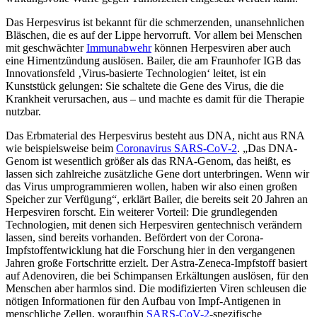
Das Herpesvirus ist bekannt für die schmerzenden, unansehnlichen
Bläschen, die es auf der Lippe hervorruft. Vor allem bei Menschen
mit geschwächter
Immunabwehr
können Herpesviren aber auch
eine Hirnentzündung auslösen. Bailer, die am Fraunhofer IGB das
Innovationsfeld ‚Virus-basierte Technologien‘ leitet, ist ein
Kunststück gelungen: Sie schaltete die Gene des Virus, die die
Krankheit verursachen, aus – und machte es damit für die Therapie
nutzbar.
Das Erbmaterial des Herpesvirus besteht aus DNA, nicht aus RNA
wie beispielsweise beim
Coronavirus SARS-CoV-2
. „Das DNA-
Genom ist wesentlich größer als das RNA-Genom, das heißt, es
lassen sich zahlreiche zusätzliche Gene dort unterbringen. Wenn wir
das Virus umprogrammieren wollen, haben wir also einen großen
Speicher zur Verfügung“, erklärt Bailer, die bereits seit 20 Jahren an
Herpesviren forscht. Ein weiterer Vorteil: Die grundlegenden
Technologien, mit denen sich Herpesviren gentechnisch verändern
lassen, sind bereits vorhanden. Befördert von der Corona-
Impfstoffentwicklung hat die Forschung hier in den vergangenen
Jahren große Fortschritte erzielt. Der Astra-Zeneca-Impfstoff basiert
auf Adenoviren, die bei Schimpansen Erkältungen auslösen, für den
Menschen aber harmlos sind. Die modifizierten Viren schleusen die
nötigen Informationen für den Aufbau von Impf-Antigenen in
menschliche Zellen, woraufhin
SARS-CoV-2
-spezifische