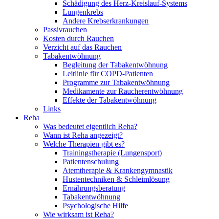
Schädigung des Herz-Kreislauf-Systems
Lungenkrebs
Andere Krebserkrankungen
Passivrauchen
Kosten durch Rauchen
Verzicht auf das Rauchen
Tabakentwöhnung
Begleitung der Tabakentwöhnung
Leitlinie für COPD-Patienten
Programme zur Tabakentwöhnung
Medikamente zur Raucherentwöhnung
Effekte der Tabakentwöhnung
Links
Reha
Was bedeutet eigentlich Reha?
Wann ist Reha angezeigt?
Welche Therapien gibt es?
Trainingstherapie (Lungensport)
Patientenschulung
Atemtherapie & Krankengymnastik
Hustentechniken & Schleimlösung
Ernährungsberatung
Tabakentwöhnung
Psychologische Hilfe
Wie wirksam ist Reha?