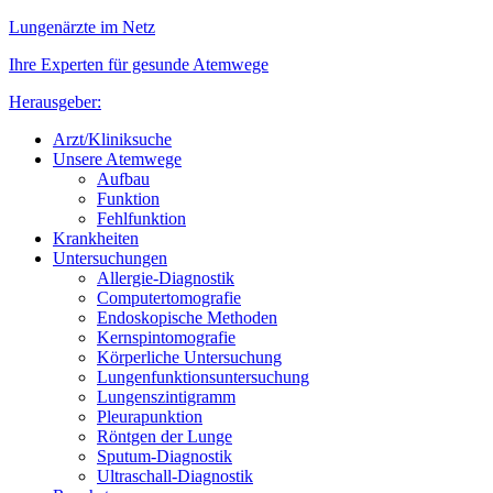
Lungenärzte im Netz
Ihre Experten für gesunde Atemwege
Herausgeber:
Arzt/Kliniksuche
Unsere Atemwege
Aufbau
Funktion
Fehlfunktion
Krankheiten
Untersuchungen
Allergie-Diagnostik
Computertomografie
Endoskopische Methoden
Kernspintomografie
Körperliche Untersuchung
Lungenfunktionsuntersuchung
Lungenszintigramm
Pleurapunktion
Röntgen der Lunge
Sputum-Diagnostik
Ultraschall-Diagnostik