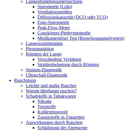
Lungenfunktionsuntersuchung
Spirometrie (Lufu)
Ventilationsgrößen
Diffusionskapazität (DCO oder TCO)
Ergo-Spirometrie
Peak-Flow-Meter
Ganzkörper-Plethysmografie
Medikamentöser Test (Bronchospasmolysetest)
Lungenszintigramm
Pleurapunktion
Röntgen der Lunge
Verschiedene Verfahren
Strahlenbelastung durch Röntgen
Sputum-Diagnostik
Ultraschall-Diagnostik
Rauchstopp
Leichte und starke Raucher
Warum überhaupt rauchen?
Schadstoffe in Tabakwaren
Nikotin
Teerstoffe
Kohlenmonoxid
Zusatzstoffe in Zigaretten
Auswirkungen durch Rauchen
Schädigung der Atemwege