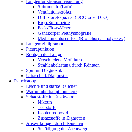
Lungenfunktionsuntersuchung
Spirometrie (Lufu)
Ventilationsgrößen
Diffusionskapazität (DCO oder TCO)
Ergo-Spirometrie
Peak-Flow-Meter
Ganzkörper-Plethysmografie
Medikamentöser Test (Bronchospasmolysetest)
Lungenszintigramm
Pleurapunktion
Röntgen der Lunge
Verschiedene Verfahren
Strahlenbelastung durch Röntgen
Sputum-Diagnostik
Ultraschall-Diagnostik
Rauchstopp
Leichte und starke Raucher
Warum überhaupt rauchen?
Schadstoffe in Tabakwaren
Nikotin
Teerstoffe
Kohlenmonoxid
Zusatzstoffe in Zigaretten
Auswirkungen durch Rauchen
Schädigung der Atemwege