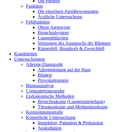
Die Pleuren
Funktion
Die einzelnen Atembewegungen
Ärztliche Untersuchung
Fehlfunktion
Obere Atemwege
Bronchialsystem
Lungenbläschen
Störungen des Austauschs der Blutgase
Rippenfell, Brustkorb & Zwerchfell
Krankheiten
Untersuchungen
Allergie-Diagnostik
Allergietestung auf der Haut
Bluttest
Provokationstest
Blutgasanalyse
Computertomografie
Endoskopische Methoden
Bronchoskopie (Lungenspiegelung)
Thorakoskopie und Mediastinoskopie
Kernspintomografie
Körperliche Untersuchung
Inspektion, Palpation & Perkussion
Auskultation