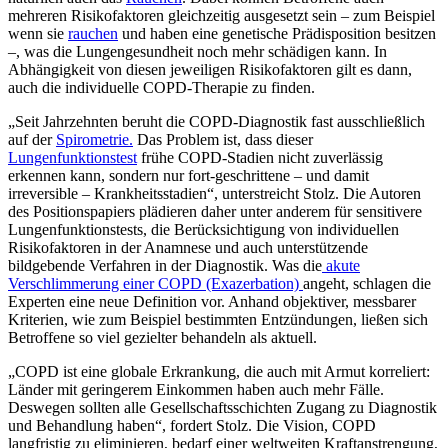
mehreren Risikofaktoren gleichzeitig ausgesetzt sein – zum Beispiel
wenn sie
rauchen
und haben eine genetische Prädisposition besitzen
–, was die Lungengesundheit noch mehr schädigen kann. In
Abhängigkeit von diesen jeweiligen Risikofaktoren gilt es dann,
auch die individuelle COPD-Therapie zu finden.
„Seit Jahrzehnten beruht die COPD-Diagnostik fast ausschließlich
auf der
Spirometrie.
Das Problem ist, dass dieser
Lungenfunktionstest
frühe COPD-Stadien nicht zuverlässig
erkennen kann, sondern nur fort-geschrittene – und damit
irreversible – Krankheitsstadien“, unterstreicht Stolz. Die Autoren
des Positionspapiers plädieren daher unter anderem für sensitivere
Lungenfunktionstests, die Berücksichtigung von individuellen
Risikofaktoren in der Anamnese und auch unterstützende
bildgebende Verfahren in der Diagnostik. Was die
akute
Verschlimmerung einer COPD (Exazerbation)
angeht, schlagen die
Experten eine neue Definition vor. Anhand objektiver, messbarer
Kriterien, wie zum Beispiel bestimmten Entzündungen, ließen sich
Betroffene so viel gezielter behandeln als aktuell.
„COPD ist eine globale Erkrankung, die auch mit Armut korreliert:
Länder mit geringerem Einkommen haben auch mehr Fälle.
Deswegen sollten alle Gesellschaftsschichten Zugang zu Diagnostik
und Behandlung haben“, fordert Stolz. Die Vision, COPD
langfristig zu eliminieren, bedarf einer weltweiten Kraftanstrengung,