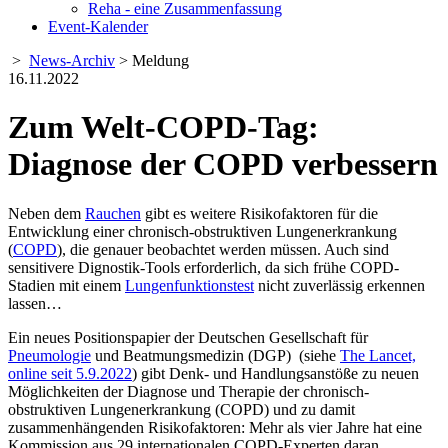
Reha - eine Zusammenfassung
Event-Kalender
>
News-Archiv
> Meldung
16.11.2022
Zum Welt-COPD-Tag:
Diagnose der COPD verbessern
Neben dem
Rauchen
gibt es weitere Risikofaktoren für die
Entwicklung einer chronisch-obstruktiven Lungenerkrankung
(
COPD
), die genauer beobachtet werden müssen. Auch sind
sensitivere Dignostik-Tools erforderlich, da sich frühe COPD-
Stadien mit einem
Lungenfunktionstest
nicht zuverlässig erkennen
lassen…
Ein neues Positionspapier der Deutschen Gesellschaft für
Pneumologie
und Beatmungsmedizin (DGP) (siehe
The Lancet,
online seit 5.9.2022
) gibt Denk- und Handlungsanstöße zu neuen
Möglichkeiten der Diagnose und Therapie der chronisch-
obstruktiven Lungenerkrankung (COPD) und zu damit
zusammenhängenden Risikofaktoren: Mehr als vier Jahre hat eine
Kommission aus 29 internationalen COPD-Experten daran