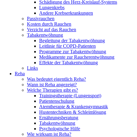
Schädigung des Herz-Kreislauf-Systems
Lungenkrebs
Andere Krebserkrankungen
Passivrauchen
Kosten durch Rauchen
Verzicht auf das Rauchen
Tabakentwöhnung
Begleitung der Tabakentwöhnung
Leitlinie für COPD-Patienten
Programme zur Tabakentwöhnung
Medikamente zur Raucherentwöhnung
Effekte der Tabakentwöhnung
Links
Reha
Was bedeutet eigentlich Reha?
Wann ist Reha angezeigt?
Welche Therapien gibt es?
Trainingstherapie (Lungensport)
Patientenschulung
Atemtherapie & Krankengymnastik
Hustentechniken & Schleimlösung
Ernährungsberatung
Tabakentwöhnung
Psychologische Hilfe
Wie wirksam ist Reha?