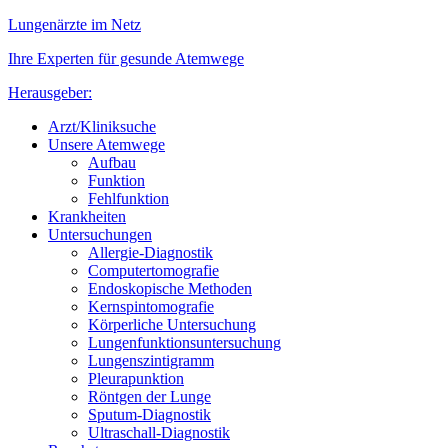
Lungenärzte im Netz
Ihre Experten für gesunde Atemwege
Herausgeber:
Arzt/Kliniksuche
Unsere Atemwege
Aufbau
Funktion
Fehlfunktion
Krankheiten
Untersuchungen
Allergie-Diagnostik
Computertomografie
Endoskopische Methoden
Kernspintomografie
Körperliche Untersuchung
Lungenfunktionsuntersuchung
Lungenszintigramm
Pleurapunktion
Röntgen der Lunge
Sputum-Diagnostik
Ultraschall-Diagnostik