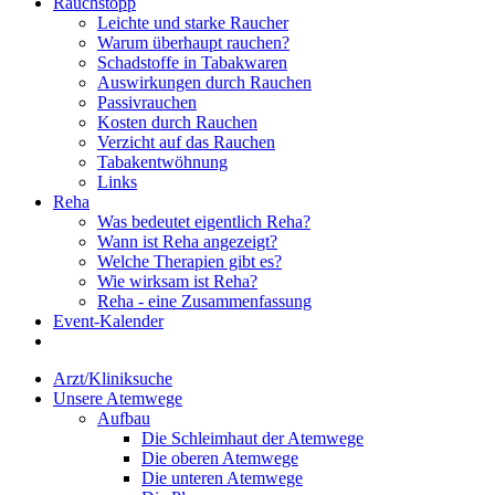
Rauchstopp
Leichte und starke Raucher
Warum überhaupt rauchen?
Schadstoffe in Tabakwaren
Auswirkungen durch Rauchen
Passivrauchen
Kosten durch Rauchen
Verzicht auf das Rauchen
Tabakentwöhnung
Links
Reha
Was bedeutet eigentlich Reha?
Wann ist Reha angezeigt?
Welche Therapien gibt es?
Wie wirksam ist Reha?
Reha - eine Zusammenfassung
Event-Kalender
Arzt/Kliniksuche
Unsere Atemwege
Aufbau
Die Schleimhaut der Atemwege
Die oberen Atemwege
Die unteren Atemwege