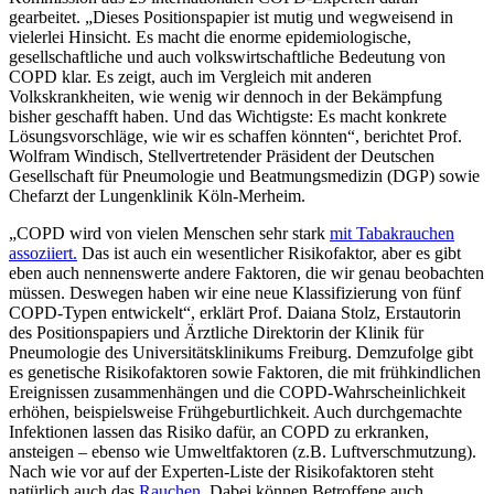
gearbeitet. „Dieses Positionspapier ist mutig und wegweisend in
vielerlei Hinsicht. Es macht die enorme epidemiologische,
gesellschaftliche und auch volkswirtschaftliche Bedeutung von
COPD klar. Es zeigt, auch im Vergleich mit anderen
Volkskrankheiten, wie wenig wir dennoch in der Bekämpfung
bisher geschafft haben. Und das Wichtigste: Es macht konkrete
Lösungsvorschläge, wie wir es schaffen könnten“, berichtet Prof.
Wolfram Windisch, Stellvertretender Präsident der Deutschen
Gesellschaft für Pneumologie und Beatmungsmedizin (DGP) sowie
Chefarzt der Lungenklinik Köln-Merheim.
„COPD wird von vielen Menschen sehr stark
mit Tabakrauchen
assoziiert.
Das ist auch ein wesentlicher Risikofaktor, aber es gibt
eben auch nennenswerte andere Faktoren, die wir genau beobachten
müssen. Deswegen haben wir eine neue Klassifizierung von fünf
COPD-Typen entwickelt“, erklärt Prof. Daiana Stolz, Erstautorin
des Positionspapiers und Ärztliche Direktorin der Klinik für
Pneumologie des Universitätsklinikums Freiburg. Demzufolge gibt
es genetische Risikofaktoren sowie Faktoren, die mit frühkindlichen
Ereignissen zusammenhängen und die COPD-Wahrscheinlichkeit
erhöhen, beispielsweise Frühgeburtlichkeit. Auch durchgemachte
Infektionen lassen das Risiko dafür, an COPD zu erkranken,
ansteigen – ebenso wie Umweltfaktoren (z.B. Luftverschmutzung).
Nach wie vor auf der Experten-Liste der Risikofaktoren steht
natürlich auch das
Rauchen
. Dabei können Betroffene auch