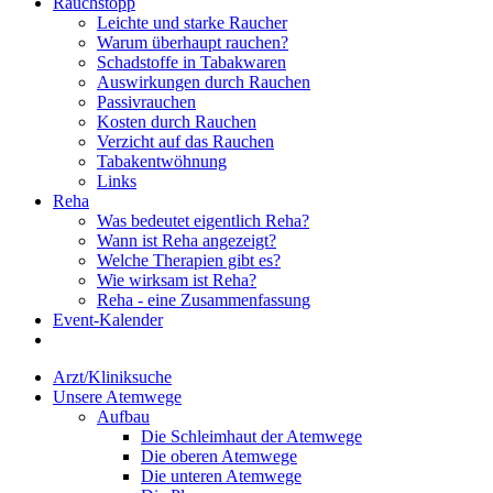
Rauchstopp
Leichte und starke Raucher
Warum überhaupt rauchen?
Schadstoffe in Tabakwaren
Auswirkungen durch Rauchen
Passivrauchen
Kosten durch Rauchen
Verzicht auf das Rauchen
Tabakentwöhnung
Links
Reha
Was bedeutet eigentlich Reha?
Wann ist Reha angezeigt?
Welche Therapien gibt es?
Wie wirksam ist Reha?
Reha - eine Zusammenfassung
Event-Kalender
Arzt/Kliniksuche
Unsere Atemwege
Aufbau
Die Schleimhaut der Atemwege
Die oberen Atemwege
Die unteren Atemwege