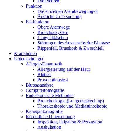
Die Pleuren
Funktion
Die einzelnen Atembewegungen
Ärztliche Untersuchung
Fehlfunktion
Obere Atemwege
Bronchialsystem
Lungenbläschen
Störungen des Austauschs der Blutgase
Rippenfell, Brustkorb & Zwerchfell
Krankheiten
Untersuchungen
Allergie-Diagnostik
Allergietestung auf der Haut
Bluttest
Provokationstest
Blutgasanalyse
Computertomografie
Endoskopische Methoden
Bronchoskopie (Lungenspiegelung)
Thorakoskopie und Mediastinoskopie
Kernspintomografie
Körperliche Untersuchung
Inspektion, Palpation & Perkussion
Auskultation