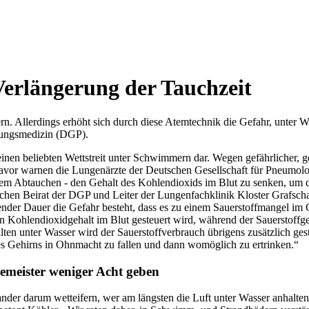
erlängerung der Tauchzeit
ern. Allerdings erhöht sich durch diese Atemtechnik die Gefahr, unter
ngsmedizin (DGP).
 einen beliebten Wettstreit unter Schwimmern dar. Wegen gefährlicher, 
n. Davor warnen die Lungenärzte der Deutschen Gesellschaft für Pne
dem Abtauchen - den Gehalt des Kohlendioxids im Blut zu senken, um d
lichen Beirat der DGP und Leiter der Lungenfachklinik Kloster Grafsch
mender Dauer die Gefahr besteht, dass es zu einem Sauerstoffmangel im
 Kohlendioxidgehalt im Blut gesteuert wird, während der Sauerstoffgeha
en unter Wasser wird der Sauerstoffverbrauch übrigens zusätzlich gest
s Gehirns in Ohnmacht zu fallen und dann womöglich zu ertrinken.“
emeister weniger Acht geben
der darum wetteifern, wer am längsten die Luft unter Wasser anhalten