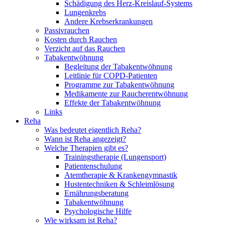
Schädigung des Herz-Kreislauf-Systems
Lungenkrebs
Andere Krebserkrankungen
Passivrauchen
Kosten durch Rauchen
Verzicht auf das Rauchen
Tabakentwöhnung
Begleitung der Tabakentwöhnung
Leitlinie für COPD-Patienten
Programme zur Tabakentwöhnung
Medikamente zur Raucherentwöhnung
Effekte der Tabakentwöhnung
Links
Reha
Was bedeutet eigentlich Reha?
Wann ist Reha angezeigt?
Welche Therapien gibt es?
Trainingstherapie (Lungensport)
Patientenschulung
Atemtherapie & Krankengymnastik
Hustentechniken & Schleimlösung
Ernährungsberatung
Tabakentwöhnung
Psychologische Hilfe
Wie wirksam ist Reha?