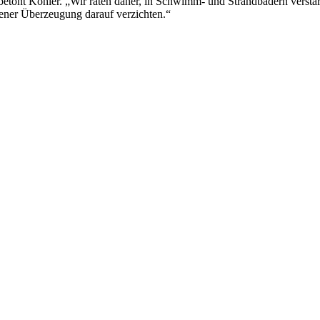
tont Köhler. „Wir raten daher, in Schwimm- und Strandbädern verstär
igener Überzeugung darauf verzichten.“