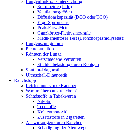
Lungenfunktionsuntersuchung
Spirometrie (Lufu)
Ventilationsgrößen
Diffusionskapazität (DCO oder TCO)
Ergo-Spirometrie
Peak-Flow-Meter
Ganzkörper-Plethysmografie
Medikamentöser Test (Bronchospasmolysetest)
Lungenszintigramm
Pleurapunktion
Röntgen der Lunge
Verschiedene Verfahren
Strahlenbelastung durch Röntgen
Sputum-Diagnostik
Ultraschall-Diagnostik
Rauchstopp
Leichte und starke Raucher
Warum überhaupt rauchen?
Schadstoffe in Tabakwaren
Nikotin
Teerstoffe
Kohlenmonoxid
Zusatzstoffe in Zigaretten
Auswirkungen durch Rauchen
Schädigung der Atemwege