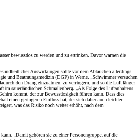
 Wasser bewusstlos zu werden und zu ertrinken. Davor warnen die
gesundheitlicher Auswirkungen sollte vor dem Abtauchen allerdings
umologie und Beatmungsmedizin (DGP) in Werne. „Schwimmer versuchen
adurch den Drang einzuatmen, zu verringern, und so die Luft länger
aft im sauerländischen Schmallenberg. „Als Folge des Luftanhaltens
 Gehirn kommt, der zur Bewusstlosigkeit führen kann. Dass dies
lt einen geringeren Einfluss hat, der sich daher auch leichter
eigert, was das Risiko noch weiter erhöht, nach dem
 kann. „Damit gehören sie zu einer Personengruppe, auf die