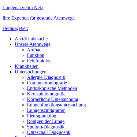
Lungenärzte im Netz
Ihre Experten für gesunde Atemwege
Herausgeber:
Arzt/Kliniksuche
Unsere Atemwege
Aufbau
Funktion
Fehlfunktion
Krankheiten
Untersuchungen
Allergie-Diagnostik
Computertomografie
Endoskopische Methoden
Kernspintomografie
Körperliche Untersuchung
Lungenfunktionsuntersuchung
Lungenszintigramm
Pleurapunktion
Röntgen der Lunge
Sputum-Diagnostik
Ultraschall-Diagnostik