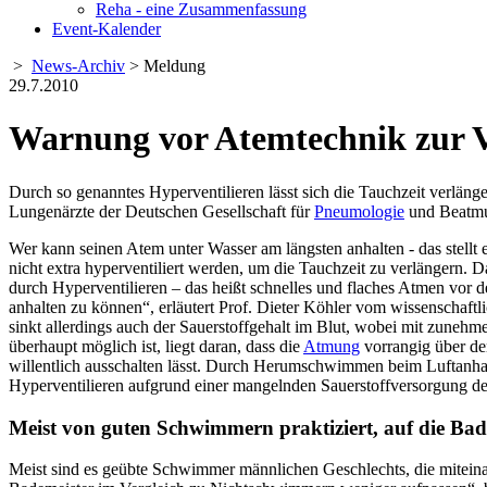
Reha - eine Zusammenfassung
Event-Kalender
>
News-Archiv
> Meldung
29.7.2010
Warnung vor Atemtechnik zur V
Durch so genanntes Hyperventilieren lässt sich die Tauchzeit verläng
Lungenärzte der Deutschen Gesellschaft für
Pneumologie
und Beatmu
Wer kann seinen Atem unter Wasser am längsten anhalten - das stellt
nicht extra hyperventiliert werden, um die Tauchzeit zu verlänger
durch Hyperventilieren – das heißt schnelles und flaches Atmen vor 
anhalten zu können“, erläutert Prof. Dieter Köhler vom wissenschaft
sinkt allerdings auch der Sauerstoffgehalt im Blut, wobei mit zuneh
überhaupt möglich ist, liegt daran, dass die
Atmung
vorrangig über den
willentlich ausschalten lässt. Durch Herumschwimmen beim Luftanhalt
Hyperventilieren aufgrund einer mangelnden Sauerstoffversorgung de
Meist von guten Schwimmern praktiziert, auf die Bad
Meist sind es geübte Schwimmer männlichen Geschlechts, die miteinan