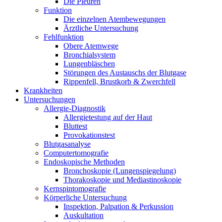
Die Pleuren
Funktion
Die einzelnen Atembewegungen
Ärztliche Untersuchung
Fehlfunktion
Obere Atemwege
Bronchialsystem
Lungenbläschen
Störungen des Austauschs der Blutgase
Rippenfell, Brustkorb & Zwerchfell
Krankheiten
Untersuchungen
Allergie-Diagnostik
Allergietestung auf der Haut
Bluttest
Provokationstest
Blutgasanalyse
Computertomografie
Endoskopische Methoden
Bronchoskopie (Lungenspiegelung)
Thorakoskopie und Mediastinoskopie
Kernspintomografie
Körperliche Untersuchung
Inspektion, Palpation & Perkussion
Auskultation