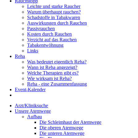
Rauchstopp
Leichte und starke Raucher
Warum überhaupt rauchen?
Schadstoffe in Tabakwaren
Auswirkungen durch Rauchen
Passivrauchen
Kosten durch Rauchen
Verzicht auf das Rauchen
Tabakentwöhnung
Links
Reha
Was bedeutet eigentlich Reha?
Wann ist Reha angezeigt?
Welche Therapien gibt es?
Wie wirksam ist Reha?
Reha - eine Zusammenfassung
Event-Kalender
Arzt/Kliniksuche
Unsere Atemwege
Aufbau
Die Schleimhaut der Atemwege
Die oberen Atemwege
Die unteren Atemwege