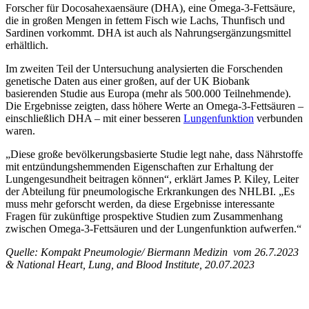
Forscher für Docosahexaensäure (DHA), eine Omega-3-Fettsäure,
die in großen Mengen in fettem Fisch wie Lachs, Thunfisch und
Sardinen vorkommt. DHA ist auch als Nahrungsergänzungsmittel
erhältlich.
Im zweiten Teil der Untersuchung analysierten die Forschenden
genetische Daten aus einer großen, auf der UK Biobank
basierenden Studie aus Europa (mehr als 500.000 Teilnehmende).
Die Ergebnisse zeigten, dass höhere Werte an Omega-3-Fettsäuren –
einschließlich DHA – mit einer besseren
Lungenfunktion
verbunden
waren.
„Diese große bevölkerungsbasierte Studie legt nahe, dass Nährstoffe
mit entzündungshemmenden Eigenschaften zur Erhaltung der
Lungengesundheit beitragen können“, erklärt James P. Kiley, Leiter
der Abteilung für pneumologische Erkrankungen des NHLBI. „Es
muss mehr geforscht werden, da diese Ergebnisse interessante
Fragen für zukünftige prospektive Studien zum Zusammenhang
zwischen Omega-3-Fettsäuren und der Lungenfunktion aufwerfen.“
Quelle: Kompakt Pneumologie/ Biermann Medizin vom 26.7.2023
& National Heart, Lung, and Blood Institute, 20.07.2023