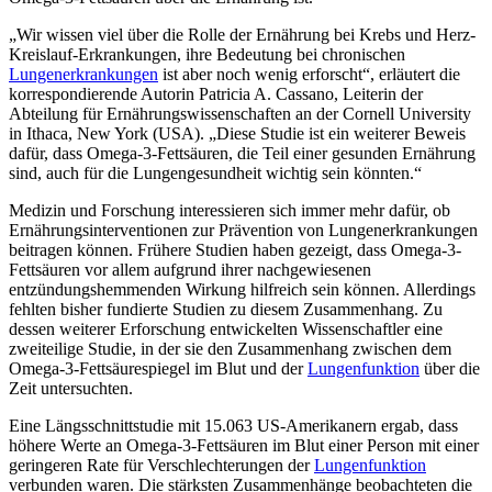
„Wir wissen viel über die Rolle der Ernährung bei Krebs und Herz-
Kreislauf-Erkrankungen, ihre Bedeutung bei chronischen
Lungenerkrankungen
ist aber noch wenig erforscht“, erläutert die
korrespondierende Autorin Patricia A. Cassano, Leiterin der
Abteilung für Ernährungswissenschaften an der Cornell University
in Ithaca, New York (USA). „Diese Studie ist ein weiterer Beweis
dafür, dass Omega-3-Fettsäuren, die Teil einer gesunden Ernährung
sind, auch für die Lungengesundheit wichtig sein könnten.“
Medizin und Forschung interessieren sich immer mehr dafür, ob
Ernährungsinterventionen zur Prävention von Lungenerkrankungen
beitragen können. Frühere Studien haben gezeigt, dass Omega-3-
Fettsäuren vor allem aufgrund ihrer nachgewiesenen
entzündungshemmenden Wirkung hilfreich sein können. Allerdings
fehlten bisher fundierte Studien zu diesem Zusammenhang. Zu
dessen weiterer Erforschung entwickelten Wissenschaftler eine
zweiteilige Studie, in der sie den Zusammenhang zwischen dem
Omega-3-Fettsäurespiegel im Blut und der
Lungenfunktion
über die
Zeit untersuchten.
Eine Längsschnittstudie mit 15.063 US-Amerikanern ergab, dass
höhere Werte an Omega-3-Fettsäuren im Blut einer Person mit einer
geringeren Rate für Verschlechterungen der
Lungenfunktion
verbunden waren. Die stärksten Zusammenhänge beobachteten die