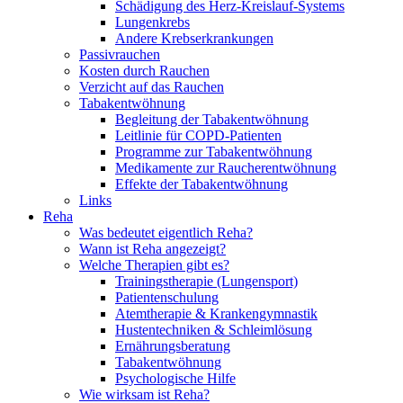
Schädigung des Herz-Kreislauf-Systems
Lungenkrebs
Andere Krebserkrankungen
Passivrauchen
Kosten durch Rauchen
Verzicht auf das Rauchen
Tabakentwöhnung
Begleitung der Tabakentwöhnung
Leitlinie für COPD-Patienten
Programme zur Tabakentwöhnung
Medikamente zur Raucherentwöhnung
Effekte der Tabakentwöhnung
Links
Reha
Was bedeutet eigentlich Reha?
Wann ist Reha angezeigt?
Welche Therapien gibt es?
Trainingstherapie (Lungensport)
Patientenschulung
Atemtherapie & Krankengymnastik
Hustentechniken & Schleimlösung
Ernährungsberatung
Tabakentwöhnung
Psychologische Hilfe
Wie wirksam ist Reha?