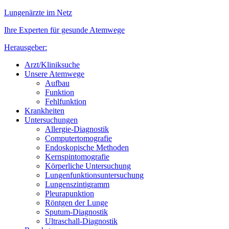
Lungenärzte im Netz
Ihre Experten für gesunde Atemwege
Herausgeber:
Arzt/Kliniksuche
Unsere Atemwege
Aufbau
Funktion
Fehlfunktion
Krankheiten
Untersuchungen
Allergie-Diagnostik
Computertomografie
Endoskopische Methoden
Kernspintomografie
Körperliche Untersuchung
Lungenfunktionsuntersuchung
Lungenszintigramm
Pleurapunktion
Röntgen der Lunge
Sputum-Diagnostik
Ultraschall-Diagnostik