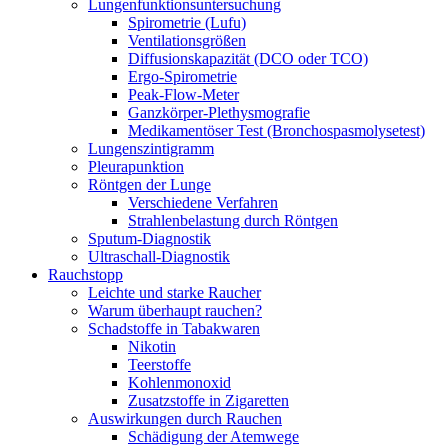
Lungenfunktionsuntersuchung
Spirometrie (Lufu)
Ventilationsgrößen
Diffusionskapazität (DCO oder TCO)
Ergo-Spirometrie
Peak-Flow-Meter
Ganzkörper-Plethysmografie
Medikamentöser Test (Bronchospasmolysetest)
Lungenszintigramm
Pleurapunktion
Röntgen der Lunge
Verschiedene Verfahren
Strahlenbelastung durch Röntgen
Sputum-Diagnostik
Ultraschall-Diagnostik
Rauchstopp
Leichte und starke Raucher
Warum überhaupt rauchen?
Schadstoffe in Tabakwaren
Nikotin
Teerstoffe
Kohlenmonoxid
Zusatzstoffe in Zigaretten
Auswirkungen durch Rauchen
Schädigung der Atemwege