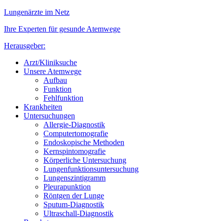
Lungenärzte im Netz
Ihre Experten für gesunde Atemwege
Herausgeber:
Arzt/Kliniksuche
Unsere Atemwege
Aufbau
Funktion
Fehlfunktion
Krankheiten
Untersuchungen
Allergie-Diagnostik
Computertomografie
Endoskopische Methoden
Kernspintomografie
Körperliche Untersuchung
Lungenfunktionsuntersuchung
Lungenszintigramm
Pleurapunktion
Röntgen der Lunge
Sputum-Diagnostik
Ultraschall-Diagnostik