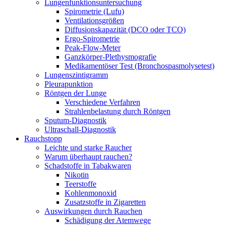
Lungenfunktionsuntersuchung
Spirometrie (Lufu)
Ventilationsgrößen
Diffusionskapazität (DCO oder TCO)
Ergo-Spirometrie
Peak-Flow-Meter
Ganzkörper-Plethysmografie
Medikamentöser Test (Bronchospasmolysetest)
Lungenszintigramm
Pleurapunktion
Röntgen der Lunge
Verschiedene Verfahren
Strahlenbelastung durch Röntgen
Sputum-Diagnostik
Ultraschall-Diagnostik
Rauchstopp
Leichte und starke Raucher
Warum überhaupt rauchen?
Schadstoffe in Tabakwaren
Nikotin
Teerstoffe
Kohlenmonoxid
Zusatzstoffe in Zigaretten
Auswirkungen durch Rauchen
Schädigung der Atemwege