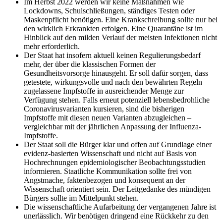
Im Herbst 2022 werden wir keine Maßnahmen wie
Lockdowns, Schulschließungen, ständiges Testen oder
Maskenpflicht benötigen. Eine Krankschreibung sollte nur bei
den wirklich Erkrankten erfolgen. Eine Quarantäne ist im
Hinblick auf den milden Verlauf der meisten Infektionen nicht
mehr erforderlich.
Der Staat hat insofern aktuell keinen Regulierungsbedarf
mehr, der über die klassischen Formen der
Gesundheitsvorsorge hinausgeht. Er soll dafür sorgen, dass
getestete, wirkungsvolle und nach den bewährten Regeln
zugelassene Impfstoffe in ausreichender Menge zur
Verfügung stehen. Falls erneut potenziell lebensbedrohliche
Coronavirusvarianten kursieren, sind die bisherigen
Impfstoffe mit diesen neuen Varianten abzugleichen –
vergleichbar mit der jährlichen Anpassung der Influenza-
Impfstoffe.
Der Staat soll die Bürger klar und offen auf Grundlage einer
evidenz-basierten Wissenschaft und nicht auf Basis von
Hochrechnungen epidemiologischer Beobachtungsstudien
informieren. Staatliche Kommunikation sollte frei von
Angstmache, faktenbezogen und konsequent an der
Wissenschaft orientiert sein. Der Leitgedanke des mündigen
Bürgers sollte im Mittelpunkt stehen.
Die wissenschaftliche Aufarbeitung der vergangenen Jahre ist
unerlässlich. Wir benötigen dringend eine Rückkehr zu den