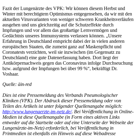
Fazit der Lungenärzte des VPK: Wir können diesem Herbst und
Winter mit berechtigtem Optimismus entgegensehen, da wir mit den
aktuellen Virusvarianten von weniger schweren Krankheitsverläufen
ausgehen und uns gleichzeitig auf die Schutzeffekte durch
Impfungen und vor allem das großartige Lernvermögen und
Gedächtnis unseres Immunsystems verlassen können. „Unsere
Erfahrung in Deutschland entspricht dabei der in vielen anderen
europäischen Staaten, die zumeist ganz auf Maskenpflicht und
Coronatests verzichten, weil sie inzwischen (im Gegensatz zu
Deutschland) eine gute Datenerfassung haben. Dort liegt der
Antikörpernachweis gegen das Coronavirus infolge Durchseuchung
bzw. aufgrund der Impfungen bei über 99 %“, bekräftigt Dr.
Voshaar.
Quelle: äin-red
Dies ist eine Pressemeldung des Verbands Pneumologischer
Kliniken (VPK). Der Abdruck dieser Pressemeldung oder von
Teilen des Artikels ist unter folgender Quellenangabe möglich:
http://www.lungenaerzte-im-netz.de/
. Bei Veröffentlichung in Online-
Medien ist diese Quellenangabe (in Form eines aktiven Links
entweder auf die Startseite oder auf eine Unterseite der Webseite der
Lungenärzte-im-Netz) erforderlich, bei Veröffentlichung in
Printmedien ist ebenfalls ein Hinweis auf diese Webadresse