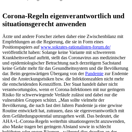
Corona-Regeln eigenverantwortlich und
situationsgerecht anwenden
Ärzte und andere Forscher ziehen daher eine Zwischenbilanz mit
Empfehlungen an die Regierung, die sie in Form eines
Positionspapiers auf
www.sokrates-rationalisten-forum.de/
veröffentlicht haben: Solange keine Variante mit schwererem
Krankheitsverlauf auftritt, stellt das Coronavirus aus medizinischer
und epidemiologischer Betrachtung nach derzeitigem Sachstand
keine Gefahr mehr für das Gesundheitssystem und die Bevölkerung
dar. Beim gegenwärtigen Übergang von der
Pandemie
zur Endemie
sind die Ansteckungsrisiken bzw. die Infektionszahlen nicht mehr
die entscheidenden Kennziffern. Der Staat handelt daher nicht
verantwortungslos, wenn er Corona-Infektionen mit nur geringem
Risiko für schwerwiegende Verläufe zulässt und dabei nur die
vulnerablen Gruppen schützt. „Man sollte vielmehr der
Bevölkerung, die nach fast drei Jahren Pandemie ja eine gewisse
Routine entwickelt hat, zutrauen, dass sie eigenverantwortlich mit
dem Gefährdungspotential umzugehen weiß. Das bedeutet, die
AHA+L-Corona-Regeln weiterhin situationsgerecht anzuwenden,
also Maske tragen bei geringem Abstand sowie in schlecht
belüfteten oder engen Räumen - während dies draußen an der