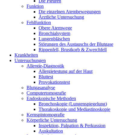
Die Pleuren
Funktion
Die einzelnen Atembewegungen
Ärztliche Untersuchung
Fehlfunktion
Obere Atemwege
Bronchialsystem
Lungenbläschen
Störungen des Austauschs der Blutgase
Rippenfell, Brustkorb & Zwerchfell
Krankheiten
Untersuchungen
Allergie-Diagnostik
Allergietestung auf der Haut
Bluttest
Provokationstest
Blutgasanalyse
Computertomografie
Endoskopische Methoden
Bronchoskopie (Lungenspiegelung)
Thorakoskopie und Mediastinoskopie
Kernspintomografie
Körperliche Untersuchung
Inspektion, Palpation & Perkussion
Auskultation