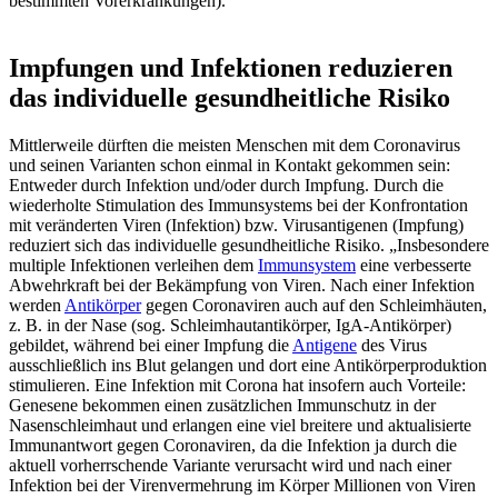
bestimmten Vorerkrankungen).“
Impfungen und Infektionen reduzieren
das individuelle gesundheitliche Risiko
Mittlerweile dürften die meisten Menschen mit dem Coronavirus
und seinen Varianten schon einmal in Kontakt gekommen sein:
Entweder durch Infektion und/oder durch Impfung. Durch die
wiederholte Stimulation des Immunsystems bei der Konfrontation
mit veränderten Viren (Infektion) bzw. Virusantigenen (Impfung)
reduziert sich das individuelle gesundheitliche Risiko. „Insbesondere
multiple Infektionen verleihen dem
Immunsystem
eine verbesserte
Abwehrkraft bei der Bekämpfung von Viren. Nach einer Infektion
werden
Antikörper
gegen Coronaviren auch auf den Schleimhäuten,
z. B. in der Nase (sog. Schleimhautantikörper, IgA-Antikörper)
gebildet, während bei einer Impfung die
Antigene
des Virus
ausschließlich ins Blut gelangen und dort eine Antikörperproduktion
stimulieren. Eine Infektion mit Corona hat insofern auch Vorteile:
Genesene bekommen einen zusätzlichen Immunschutz in der
Nasenschleimhaut und erlangen eine viel breitere und aktualisierte
Immunantwort gegen Coronaviren, da die Infektion ja durch die
aktuell vorherrschende Variante verursacht wird und nach einer
Infektion bei der Virenvermehrung im Körper Millionen von Viren