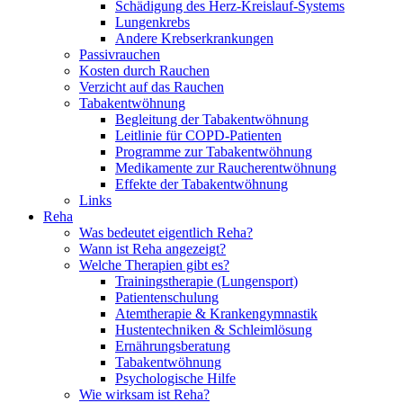
Schädigung des Herz-Kreislauf-Systems
Lungenkrebs
Andere Krebserkrankungen
Passivrauchen
Kosten durch Rauchen
Verzicht auf das Rauchen
Tabakentwöhnung
Begleitung der Tabakentwöhnung
Leitlinie für COPD-Patienten
Programme zur Tabakentwöhnung
Medikamente zur Raucherentwöhnung
Effekte der Tabakentwöhnung
Links
Reha
Was bedeutet eigentlich Reha?
Wann ist Reha angezeigt?
Welche Therapien gibt es?
Trainingstherapie (Lungensport)
Patientenschulung
Atemtherapie & Krankengymnastik
Hustentechniken & Schleimlösung
Ernährungsberatung
Tabakentwöhnung
Psychologische Hilfe
Wie wirksam ist Reha?