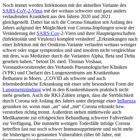
Noch immer werden Infektionen mit der aktuellen Variante des
SARS-CoV-2-Virus
mit der weitaus schwerer und ganz anders
verlaufenden Krankheit aus den Jahren 2020 und 2021
gleichgestellt. Dabei hat sich die Corona-Situation seit Anfang des
Jahres aufgrund der Möglichkeit von Corona-Impfungen sowie der
Veränderung der
SARS-Cov
-2-Viren und ihrer Haupteigenschaften
(Infektiosität und Virulenz) komplett verändert! „Erkrankungen nach
einer Infektion mit der Omikron-Variante verlaufen weitaus weniger
schwer oder sogar symptomlos und sind insofern nicht vergleichbar
mit dem, was Mediziner durch die Varianten Alpha, Beta und Delta
gesehen haben,“ betont Dr. med. Thomas Voshaar,
Vorstandsvorsitzender des Verbands Pneumologischer Kliniken
(VPK) und Chefarzt des Lungenzentrums am Krankenhaus
Bethanien in Moers. „COVID als schwere und auch
lebensbedrohliche Erkrankung mit einer sehr besonderen Form der
Lungenentzündung
wird in den Krankenhäusern praktisch nicht
mehr gesehen. Auch die RKI-Zahlen zeigen, dass die Sterblichkeit
durch Corona seit Anfang des Jahres unter diejenige einer
Influenza
gesunken ist, wenn man „an“ und „mit“ Corona erkrankt bzw.
verstorben richtig trennt. Außerdem stehen mittlerweile auch
Medikamente zur erfolgreichen Behandlung schwerer Fallverläufe
zur Verfügung. Die nunmehr wenigen Todesfälle infolge Corona
betreffen fast nur noch schwer Immunsupprimierte und nicht mehr
die bisherigen so genannten Vulnerablen (über 60 Jahre, mit