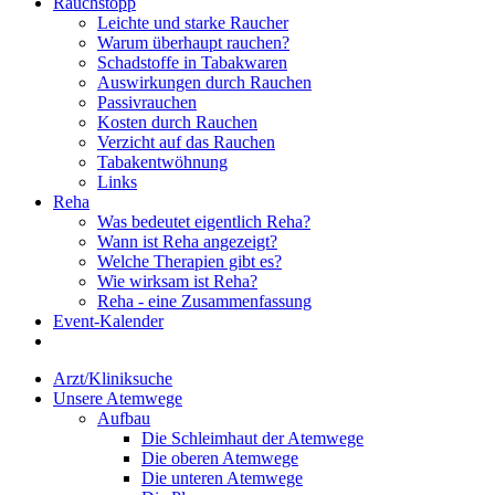
Rauchstopp
Leichte und starke Raucher
Warum überhaupt rauchen?
Schadstoffe in Tabakwaren
Auswirkungen durch Rauchen
Passivrauchen
Kosten durch Rauchen
Verzicht auf das Rauchen
Tabakentwöhnung
Links
Reha
Was bedeutet eigentlich Reha?
Wann ist Reha angezeigt?
Welche Therapien gibt es?
Wie wirksam ist Reha?
Reha - eine Zusammenfassung
Event-Kalender
Arzt/Kliniksuche
Unsere Atemwege
Aufbau
Die Schleimhaut der Atemwege
Die oberen Atemwege
Die unteren Atemwege