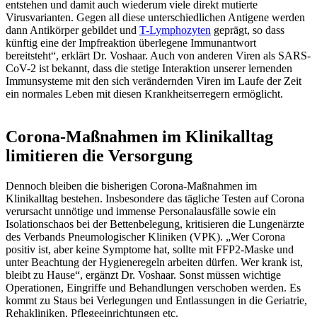
entstehen und damit auch wiederum viele direkt mutierte
Virusvarianten. Gegen all diese unterschiedlichen Antigene werden
dann Antikörper gebildet und
T-Lymphozyten
geprägt, so dass
künftig eine der Impfreaktion überlegene Immunantwort
bereitsteht“, erklärt Dr. Voshaar. Auch von anderen Viren als SARS-
CoV-2 ist bekannt, dass die stetige Interaktion unserer lernenden
Immunsysteme mit den sich verändernden Viren im Laufe der Zeit
ein normales Leben mit diesen Krankheitserregern ermöglicht.
Corona-Maßnahmen im Klinikalltag
limitieren die Versorgung
Dennoch bleiben die bisherigen Corona-Maßnahmen im
Klinikalltag bestehen. Insbesondere das tägliche Testen auf Corona
verursacht unnötige und immense Personalausfälle sowie ein
Isolationschaos bei der Bettenbelegung, kritisieren die Lungenärzte
des Verbands Pneumologischer Kliniken (VPK). „Wer Corona
positiv ist, aber keine Symptome hat, sollte mit FFP2-Maske und
unter Beachtung der Hygieneregeln arbeiten dürfen. Wer krank ist,
bleibt zu Hause“, ergänzt Dr. Voshaar. Sonst müssen wichtige
Operationen, Eingriffe und Behandlungen verschoben werden. Es
kommt zu Staus bei Verlegungen und Entlassungen in die Geriatrie,
Rehakliniken, Pflegeeinrichtungen etc.