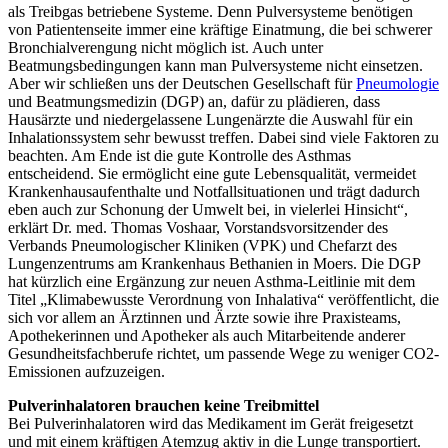
als Treibgas betriebene Systeme. Denn Pulversysteme benötigen
von Patientenseite immer eine kräftige Einatmung, die bei schwerer
Bronchialverengung nicht möglich ist. Auch unter
Beatmungsbedingungen kann man Pulversysteme nicht einsetzen.
Aber wir schließen uns der Deutschen Gesellschaft für
Pneumologie
und Beatmungsmedizin (DGP) an, dafür zu plädieren, dass
Hausärzte und niedergelassene Lungenärzte die Auswahl für ein
Inhalationssystem sehr bewusst treffen. Dabei sind viele Faktoren zu
beachten. Am Ende ist die gute Kontrolle des Asthmas
entscheidend. Sie ermöglicht eine gute Lebensqualität, vermeidet
Krankenhausaufenthalte und Notfallsituationen und trägt dadurch
eben auch zur Schonung der Umwelt bei, in vielerlei Hinsicht“,
erklärt Dr. med. Thomas Voshaar, Vorstandsvorsitzender des
Verbands Pneumologischer Kliniken (VPK) und Chefarzt des
Lungenzentrums am Krankenhaus Bethanien in Moers. Die DGP
hat kürzlich eine Ergänzung zur neuen Asthma-Leitlinie mit dem
Titel „Klimabewusste Verordnung von Inhalativa“ veröffentlicht, die
sich vor allem an Ärztinnen und Ärzte sowie ihre Praxisteams,
Apothekerinnen und Apotheker als auch Mitarbeitende anderer
Gesundheitsfachberufe richtet, um passende Wege zu weniger CO2-
Emissionen aufzuzeigen.
Pulverinhalatoren brauchen keine Treibmittel
Bei Pulverinhalatoren wird das Medikament im Gerät freigesetzt
und mit einem kräftigen Atemzug aktiv in die Lunge transportiert.