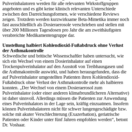
Pulverinhalatoren werden für alle relevanten Wirkstoffgruppen
angeboten und es gibt keine klinisch relevanten Unterschiede
zwischen den Darreichungsformen, wie verschiedene Reviews
zeigen. Trotzdem werden kurzwirksame Beta-Mimetika immer noch
fast ausschließlich als Dosieraerosole verschrieben und stellen mit
über 200 Millionen Tagesdosen pro Jahr die am zweithäufigsten
verabreichte Medikamentengruppe dar.
Umstellung halbiert Kohlendioxid-Fußabdruck ohne Verlust
der Asthmakontrolle
Schwedische und britische Wissenschaftler haben untersucht, wie
sich ein Wechsel von einem Dosierinhalator auf einen
Trockenpulverinhalator auf den Ausstoß von Treibhausgasen und
die Asthmakontrolle auswirkt, und haben herausgefunden, dass die
auf Pulverinhalator umgestellten Patienten ihren Kohlendioxid-
Fußabdruck ohne Verlust der Asthmakontrolle mehr als halbieren
konnten. „Der Wechsel von einem Dosieraerosol zum
Pulverinhalator (oder einer anderen klimafreundlicheren Alternative)
ist daher sinnvoll. Allerdings müssen die Patienten zur Anwendung
eines Pulverinhalators in der Lage sein, kräftig einzuatmen. Insofern
können Pulverinhalatoren nicht für schwer lungengeschädigte bzw.
solche mit akuter Verschlechterung (Exazerbation), geriatrische
Patienten oder Kinder unter fünf Jahren empfohlen werden“, betont
Dr. Voshaar.