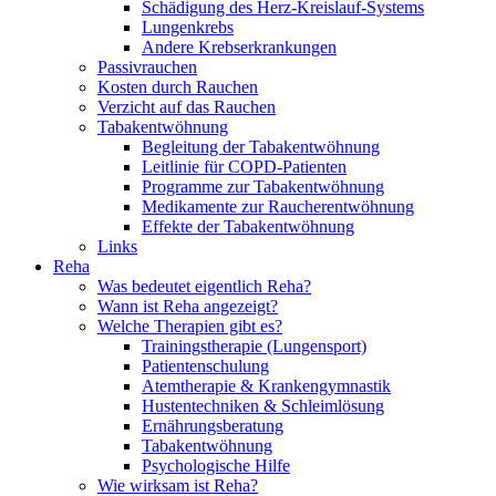
Schädigung des Herz-Kreislauf-Systems
Lungenkrebs
Andere Krebserkrankungen
Passivrauchen
Kosten durch Rauchen
Verzicht auf das Rauchen
Tabakentwöhnung
Begleitung der Tabakentwöhnung
Leitlinie für COPD-Patienten
Programme zur Tabakentwöhnung
Medikamente zur Raucherentwöhnung
Effekte der Tabakentwöhnung
Links
Reha
Was bedeutet eigentlich Reha?
Wann ist Reha angezeigt?
Welche Therapien gibt es?
Trainingstherapie (Lungensport)
Patientenschulung
Atemtherapie & Krankengymnastik
Hustentechniken & Schleimlösung
Ernährungsberatung
Tabakentwöhnung
Psychologische Hilfe
Wie wirksam ist Reha?