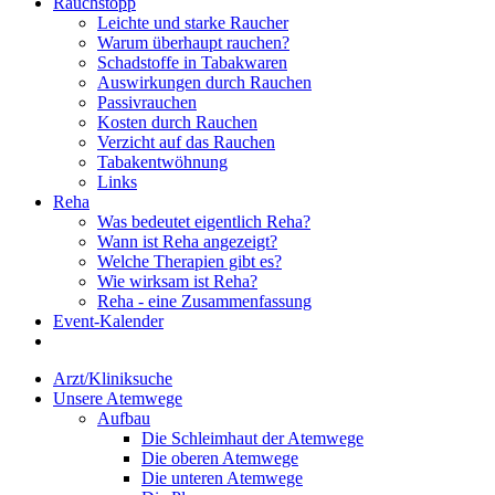
Rauchstopp
Leichte und starke Raucher
Warum überhaupt rauchen?
Schadstoffe in Tabakwaren
Auswirkungen durch Rauchen
Passivrauchen
Kosten durch Rauchen
Verzicht auf das Rauchen
Tabakentwöhnung
Links
Reha
Was bedeutet eigentlich Reha?
Wann ist Reha angezeigt?
Welche Therapien gibt es?
Wie wirksam ist Reha?
Reha - eine Zusammenfassung
Event-Kalender
Arzt/Kliniksuche
Unsere Atemwege
Aufbau
Die Schleimhaut der Atemwege
Die oberen Atemwege
Die unteren Atemwege