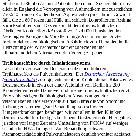
Studie mit 236.506 Asthma-Patienten berechnet. Sie berichten, dass
allein in England die Versorgung von Asthmatikern mit zusätzlichen
750.540 Tonnen Kohlendioxid-Äquivalenten pro Jahr ins Gewicht
fällt, die zu 80 Prozent auf Fälle mit schlecht kontrolliertem Asthma
zurückzuführen sind. Das entspricht dem durchschnittlichen
jährlichen Kohlendioxid-Ausstoß von 124.000 Haushalten im
Vereinigten Königreich. Vor allem junge Ärztinnen und Ärzte
fordern daher, den ökologischen Fußabdruck von Therapien in die
Betrachtung der Wirtschaftlichkeit einzubeziehen und
klimafreundlichen Alternativen den Vorzug zu geben.
Treibhauseffekte durch Inhalationssysteme
Tatsächlich verursachen Dosieraerosole einen höheren
Treibhauseffekt als Pulverinhalatoren. Der
Deutschen Ärztezeitung
(vom 19.12.2023)
zufolge, entspricht die Kohlendioxid-Bilanz eines
Dosieraerosols in etwa der einer Autofahrt von Berlin ins 280
Kilometer entfernte Hannover und in einer durchschnittlichen Arzt-
Praxis übersteigen die ökologischen Auswirkungen der
verschriebenen Dosieraerosole auf das Klima die von Strom und
Heizung zusammen. „Zur Behandlung von schweren
Lungenerkrankungen benötigen wir vor allem in den Kliniken
dennoch weiterhin Treibgas betriebene Dosieraerosole. Hier gab es
ja schon vor langer Zeit eine Umstellung von FCKW auf weniger
schädliche HFA-Treibgase. Zur Behandlung schwerer
Atemnotzustände sind Pulverinhalatoren deutlich weniger geeignet