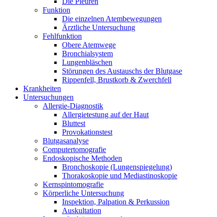
Die Pleuren
Funktion
Die einzelnen Atembewegungen
Ärztliche Untersuchung
Fehlfunktion
Obere Atemwege
Bronchialsystem
Lungenbläschen
Störungen des Austauschs der Blutgase
Rippenfell, Brustkorb & Zwerchfell
Krankheiten
Untersuchungen
Allergie-Diagnostik
Allergietestung auf der Haut
Bluttest
Provokationstest
Blutgasanalyse
Computertomografie
Endoskopische Methoden
Bronchoskopie (Lungenspiegelung)
Thorakoskopie und Mediastinoskopie
Kernspintomografie
Körperliche Untersuchung
Inspektion, Palpation & Perkussion
Auskultation