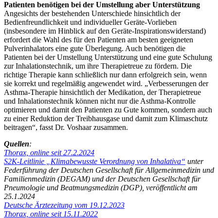
Patienten benötigen bei der Umstellung aber Unterstützung
Angesichts der bestehenden Unterschiede hinsichtlich der
Bedienfreundlichkeit und individueller Geräte-Vorlieben
(insbesondere im Hinblick auf den Geräte-Inspirationswiderstand)
erfordert die Wahl des für den Patienten am besten geeigneten
Pulverinhalators eine gute Überlegung. Auch benötigen die
Patienten bei der Umstellung Unterstützung und eine gute Schulung
zur Inhalationstechnik, um ihre Therapietreue zu fördern. Die
richtige Therapie kann schließlich nur dann erfolgreich sein, wenn
sie korrekt und regelmäßig angewendet wird. „Verbesserungen der
Asthma-Therapie hinsichtlich der Medikation, der Therapietreue
und Inhalationstechnik können nicht nur die Asthma-Kontrolle
optimieren und damit den Patienten zu Gute kommen, sondern auch
zu einer Reduktion der Treibhausgase und damit zum Klimaschutz
beitragen“, fasst Dr. Voshaar zusammen.
Quellen
:
Thorax, online seit 27.2.2024
S2K-Leitlinie „Klimabewusste Verordnung von Inhalativa“
unter
Federführung der Deutschen Gesellschaft für Allgemeinmedizin und
Familienmedizin (DEGAM) und der Deutschen Gesellschaft für
Pneumologie und Beatmungsmedizin (DGP), veröffentlicht am
25.1.2024
Deutsche Ärztezeitung vom 19.12.2023
Thorax, online seit 15.11.2022