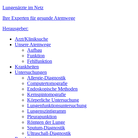
Lungenärzte im Netz
Ihre Experten für gesunde Atemwege
Herausgeber:
Arzt/Kliniksuche
Unsere Atemwege
Aufbau
Funktion
Fehlfunktion
Krankheiten
Untersuchungen
Allergie-Diagnostik
Computertomografie
Endoskopische Methoden
Kernspintomografie
Körperliche Untersuchung
Lungenfunktionsuntersuchung
Lungenszintigramm
Pleurapunktion
Röntgen der Lunge
Sputum-Diagnostik
Ultraschall-Diagnostik