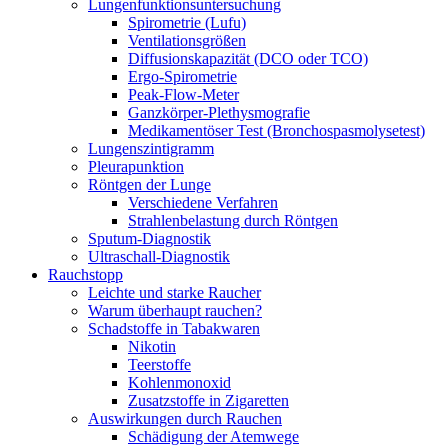
Lungenfunktionsuntersuchung
Spirometrie (Lufu)
Ventilationsgrößen
Diffusionskapazität (DCO oder TCO)
Ergo-Spirometrie
Peak-Flow-Meter
Ganzkörper-Plethysmografie
Medikamentöser Test (Bronchospasmolysetest)
Lungenszintigramm
Pleurapunktion
Röntgen der Lunge
Verschiedene Verfahren
Strahlenbelastung durch Röntgen
Sputum-Diagnostik
Ultraschall-Diagnostik
Rauchstopp
Leichte und starke Raucher
Warum überhaupt rauchen?
Schadstoffe in Tabakwaren
Nikotin
Teerstoffe
Kohlenmonoxid
Zusatzstoffe in Zigaretten
Auswirkungen durch Rauchen
Schädigung der Atemwege