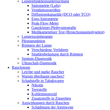
Lungenfunktionsuntersuchung
Spirometrie (Lufu)
Ventilationsgrößen
Diffusionskapazität (DCO oder TCO)
Ergo-Spirometrie
Peak-Flow-Meter
Ganzkörper-Plethysmografie
Medikamentöser Test (Bronchospasmolysetest)
Lungenszintigramm
Pleurapunktion
Röntgen der Lunge
Verschiedene Verfahren
Strahlenbelastung durch Röntgen
Sputum-Diagnostik
Ultraschall-Diagnostik
Rauchstopp
Leichte und starke Raucher
Warum überhaupt rauchen?
Schadstoffe in Tabakwaren
Nikotin
Teerstoffe
Kohlenmonoxid
Zusatzstoffe in Zigaretten
Auswirkungen durch Rauchen
Schädigung der Atemwege