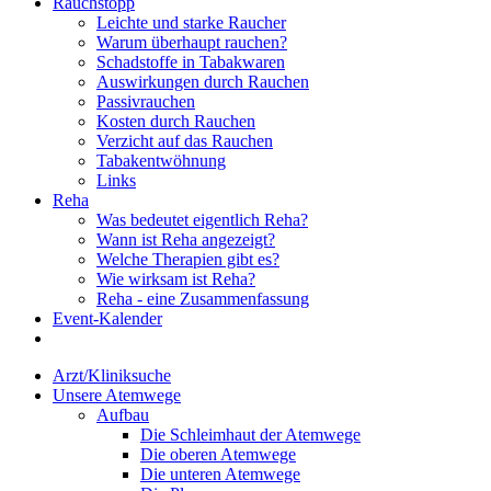
Rauchstopp
Leichte und starke Raucher
Warum überhaupt rauchen?
Schadstoffe in Tabakwaren
Auswirkungen durch Rauchen
Passivrauchen
Kosten durch Rauchen
Verzicht auf das Rauchen
Tabakentwöhnung
Links
Reha
Was bedeutet eigentlich Reha?
Wann ist Reha angezeigt?
Welche Therapien gibt es?
Wie wirksam ist Reha?
Reha - eine Zusammenfassung
Event-Kalender
Arzt/Kliniksuche
Unsere Atemwege
Aufbau
Die Schleimhaut der Atemwege
Die oberen Atemwege
Die unteren Atemwege