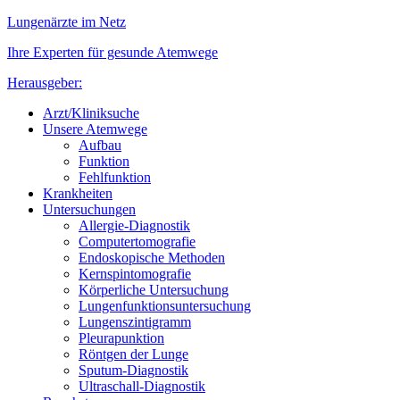
Lungenärzte im Netz
Ihre Experten für gesunde Atemwege
Herausgeber:
Arzt/Kliniksuche
Unsere Atemwege
Aufbau
Funktion
Fehlfunktion
Krankheiten
Untersuchungen
Allergie-Diagnostik
Computertomografie
Endoskopische Methoden
Kernspintomografie
Körperliche Untersuchung
Lungenfunktionsuntersuchung
Lungenszintigramm
Pleurapunktion
Röntgen der Lunge
Sputum-Diagnostik
Ultraschall-Diagnostik