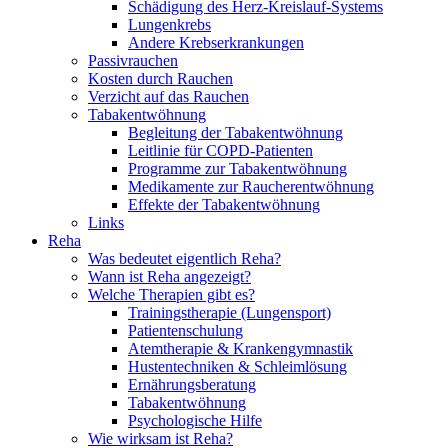
Schädigung des Herz-Kreislauf-Systems
Lungenkrebs
Andere Krebserkrankungen
Passivrauchen
Kosten durch Rauchen
Verzicht auf das Rauchen
Tabakentwöhnung
Begleitung der Tabakentwöhnung
Leitlinie für COPD-Patienten
Programme zur Tabakentwöhnung
Medikamente zur Raucherentwöhnung
Effekte der Tabakentwöhnung
Links
Reha
Was bedeutet eigentlich Reha?
Wann ist Reha angezeigt?
Welche Therapien gibt es?
Trainingstherapie (Lungensport)
Patientenschulung
Atemtherapie & Krankengymnastik
Hustentechniken & Schleimlösung
Ernährungsberatung
Tabakentwöhnung
Psychologische Hilfe
Wie wirksam ist Reha?