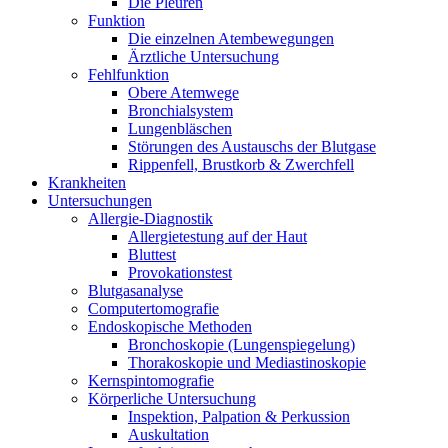
Die Pleuren
Funktion
Die einzelnen Atembewegungen
Ärztliche Untersuchung
Fehlfunktion
Obere Atemwege
Bronchialsystem
Lungenbläschen
Störungen des Austauschs der Blutgase
Rippenfell, Brustkorb & Zwerchfell
Krankheiten
Untersuchungen
Allergie-Diagnostik
Allergietestung auf der Haut
Bluttest
Provokationstest
Blutgasanalyse
Computertomografie
Endoskopische Methoden
Bronchoskopie (Lungenspiegelung)
Thorakoskopie und Mediastinoskopie
Kernspintomografie
Körperliche Untersuchung
Inspektion, Palpation & Perkussion
Auskultation