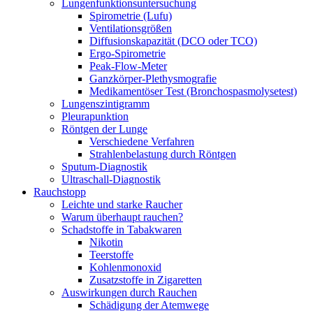
Lungenfunktionsuntersuchung
Spirometrie (Lufu)
Ventilationsgrößen
Diffusionskapazität (DCO oder TCO)
Ergo-Spirometrie
Peak-Flow-Meter
Ganzkörper-Plethysmografie
Medikamentöser Test (Bronchospasmolysetest)
Lungenszintigramm
Pleurapunktion
Röntgen der Lunge
Verschiedene Verfahren
Strahlenbelastung durch Röntgen
Sputum-Diagnostik
Ultraschall-Diagnostik
Rauchstopp
Leichte und starke Raucher
Warum überhaupt rauchen?
Schadstoffe in Tabakwaren
Nikotin
Teerstoffe
Kohlenmonoxid
Zusatzstoffe in Zigaretten
Auswirkungen durch Rauchen
Schädigung der Atemwege