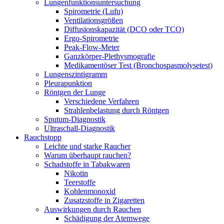
Lungenfunktionsuntersuchung
Spirometrie (Lufu)
Ventilationsgrößen
Diffusionskapazität (DCO oder TCO)
Ergo-Spirometrie
Peak-Flow-Meter
Ganzkörper-Plethysmografie
Medikamentöser Test (Bronchospasmolysetest)
Lungenszintigramm
Pleurapunktion
Röntgen der Lunge
Verschiedene Verfahren
Strahlenbelastung durch Röntgen
Sputum-Diagnostik
Ultraschall-Diagnostik
Rauchstopp
Leichte und starke Raucher
Warum überhaupt rauchen?
Schadstoffe in Tabakwaren
Nikotin
Teerstoffe
Kohlenmonoxid
Zusatzstoffe in Zigaretten
Auswirkungen durch Rauchen
Schädigung der Atemwege