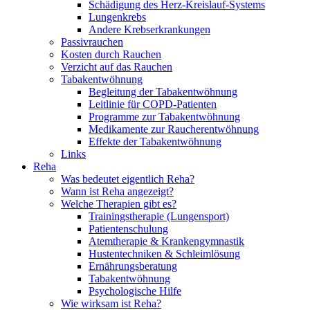
Schädigung des Herz-Kreislauf-Systems
Lungenkrebs
Andere Krebserkrankungen
Passivrauchen
Kosten durch Rauchen
Verzicht auf das Rauchen
Tabakentwöhnung
Begleitung der Tabakentwöhnung
Leitlinie für COPD-Patienten
Programme zur Tabakentwöhnung
Medikamente zur Raucherentwöhnung
Effekte der Tabakentwöhnung
Links
Reha
Was bedeutet eigentlich Reha?
Wann ist Reha angezeigt?
Welche Therapien gibt es?
Trainingstherapie (Lungensport)
Patientenschulung
Atemtherapie & Krankengymnastik
Hustentechniken & Schleimlösung
Ernährungsberatung
Tabakentwöhnung
Psychologische Hilfe
Wie wirksam ist Reha?