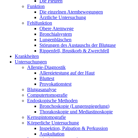
Die Pleuren
Funktion
Die einzelnen Atembewegungen
Ärztliche Untersuchung
Fehlfunktion
Obere Atemwege
Bronchialsystem
Lungenbläschen
Störungen des Austauschs der Blutgase
Rippenfell, Brustkorb & Zwerchfell
Krankheiten
Untersuchungen
Allergie-Diagnostik
Allergietestung auf der Haut
Bluttest
Provokationstest
Blutgasanalyse
Computertomografie
Endoskopische Methoden
Bronchoskopie (Lungenspiegelung)
Thorakoskopie und Mediastinoskopie
Kernspintomografie
Körperliche Untersuchung
Inspektion, Palpation & Perkussion
Auskultation