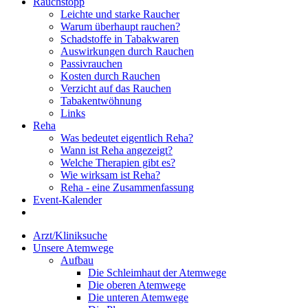
Rauchstopp
Leichte und starke Raucher
Warum überhaupt rauchen?
Schadstoffe in Tabakwaren
Auswirkungen durch Rauchen
Passivrauchen
Kosten durch Rauchen
Verzicht auf das Rauchen
Tabakentwöhnung
Links
Reha
Was bedeutet eigentlich Reha?
Wann ist Reha angezeigt?
Welche Therapien gibt es?
Wie wirksam ist Reha?
Reha - eine Zusammenfassung
Event-Kalender
Arzt/Kliniksuche
Unsere Atemwege
Aufbau
Die Schleimhaut der Atemwege
Die oberen Atemwege
Die unteren Atemwege