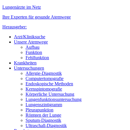
Lungenärzte im Netz
Ihre Experten für gesunde Atemwege
Herausgeber:
Arzt/Kliniksuche
Unsere Atemwege
Aufbau
Funktion
Fehlfunktion
Krankheiten
Untersuchungen
Allergie-Diagnostik
Computertomografie
Endoskopische Methoden
Kernspintomografie
Körperliche Untersuchung
Lungenfunktionsuntersuchung
Lungenszintigramm
Pleurapunktion
Röntgen der Lunge
Sputum-Diagnostik
Ultraschall-Diagnostik